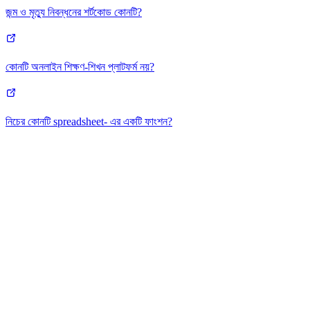
জন্ম ও মৃত্যু নিবন্ধনের শর্টকোড কোনটি?
কোনটি অনলাইন শিক্ষণ-শিখন প্লাটফর্ম নয়?
নিচের কোনটি spreadsheet- এর একটি ফাংশন?