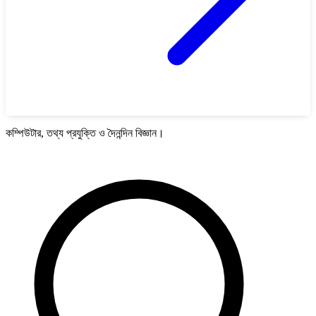
কম্পিউটার, তথ্য প্রযুক্তি ও দৈনন্দিন বিজ্ঞান।