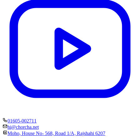
01605-002711
hi@chorcha.net
Moho, House No- 568, Road 1/A, Rajshahi 6207