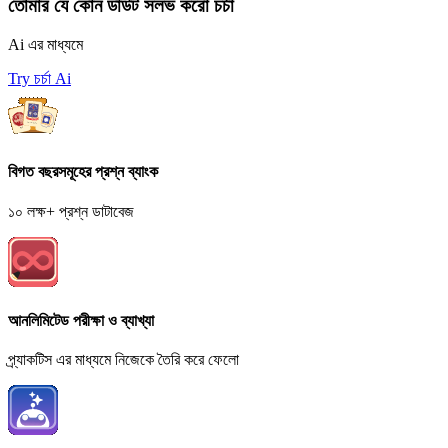
তোমার যে কোন ডাউট সলভ করো চর্চা
Ai এর মাধ্যমে
Try চর্চা Ai
বিগত বছরসমূহের প্রশ্ন ব্যাংক
১০ লক্ষ+ প্রশ্ন ডাটাবেজ
আনলিমিটেড পরীক্ষা ও ব্যাখ্যা
প্র্যাকটিস এর মাধ্যমে নিজেকে তৈরি করে ফেলো