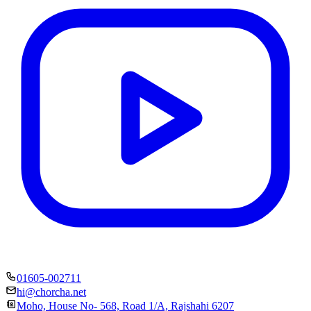
01605-002711
hi@chorcha.net
Moho, House No- 568, Road 1/A, Rajshahi 6207