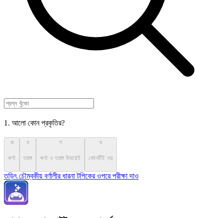
1. আলো কোন প্রকৃতির?
ক
খ
গ
ঘ
কণা
তরঙ্গ
কণা ও তরঙ্গ উভয়েই
কোনটিই নয়
তড়িৎ চৌম্বকীয় বর্ণালীর ধারনা টপিকের ওপরে পরীক্ষা দাও