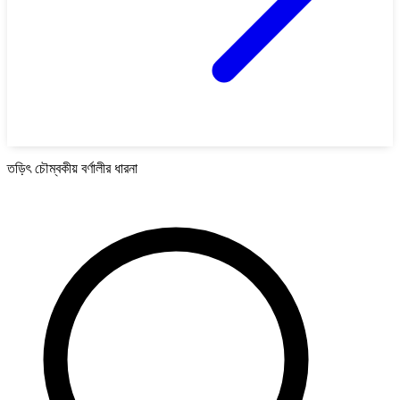
তড়িৎ চৌম্বকীয় বর্ণালীর ধারনা