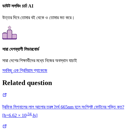
ডাউট সলভিং চর্চা AI
উত্তর দিবে তোমার বই থেকে ও তোমার মত করে।
সারা দেশব্যাপী লিডারবোর্ড
সারা দেশের শিক্ষার্থীদের মধ্যে নিজের অবস্থান যাচাই
সবকিছু এক প্রিমিয়াম প্যাকেজে
Related question
ট্রফিক সিগনালের লাল আলোর তরঙ্গ দৈর্ঘ 665nm হলে সংশ্লিষ্ট ফোটনের শক্তি কত?
-34
[h=6.62 × 10
Js]