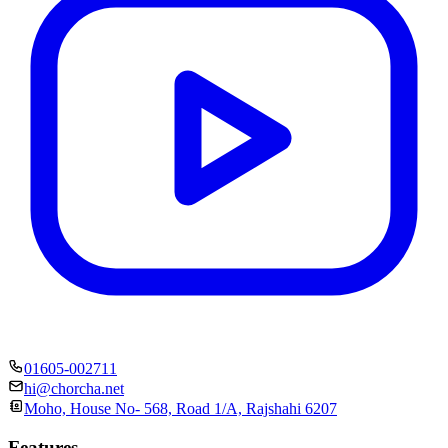
01605-002711
hi@chorcha.net
Moho, House No- 568, Road 1/A, Rajshahi 6207
Features