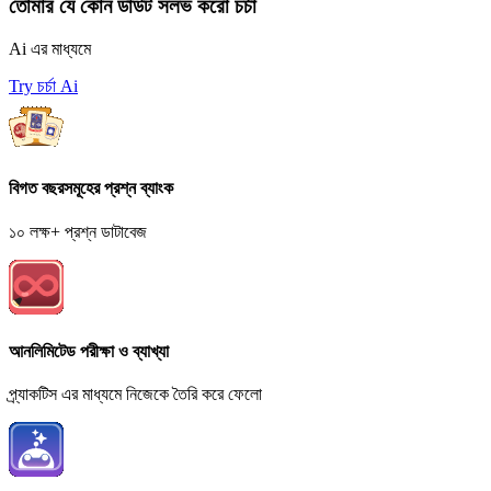
তোমার যে কোন ডাউট সলভ করো চর্চা
Ai এর মাধ্যমে
Try চর্চা Ai
বিগত বছরসমূহের প্রশ্ন ব্যাংক
১০ লক্ষ+ প্রশ্ন ডাটাবেজ
আনলিমিটেড পরীক্ষা ও ব্যাখ্যা
প্র্যাকটিস এর মাধ্যমে নিজেকে তৈরি করে ফেলো