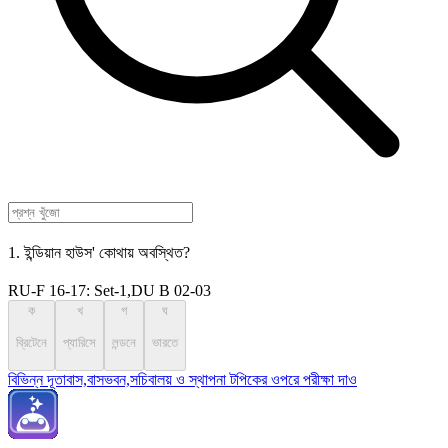
1. ইন্ডিয়ান হাউস' কোথায় অবস্থিত?
RU-F 16-17: Set-1,DU B 02-03
ক
খ
গ
ঘ
ব্রিটেনে
প্যারিসে
লন্ডনে
ভারতে
বিভিন্ন দূতাবাস,বাসভবন,সচিবালয় ও স্থাপনা টপিকের ওপরে পরীক্ষা দাও