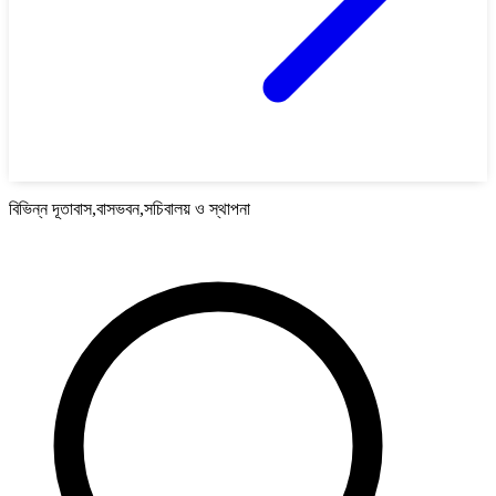
বিভিন্ন দূতাবাস,বাসভবন,সচিবালয় ও স্থাপনা