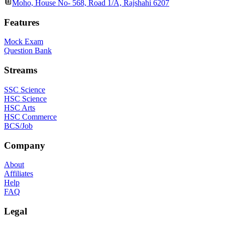
Moho, House No- 568, Road 1/A, Rajshahi 6207
Features
Mock Exam
Question Bank
Streams
SSC Science
HSC Science
HSC Arts
HSC Commerce
BCS/Job
Company
About
Affiliates
Help
FAQ
Legal