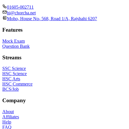
01605-002711
hi@chorcha.net
Moho, House No- 568, Road 1/A, Rajshahi 6207
Features
Mock Exam
Question Bank
Streams
SSC Science
HSC Science
HSC Arts
HSC Commerce
BCS/Job
Company
About
Affiliates
Help
FAQ