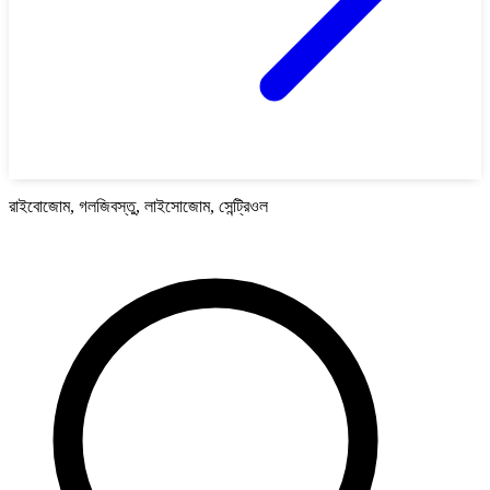
রাইবোজোম, গলজিবস্তু, লাইসোজোম, সেন্ট্রিওল