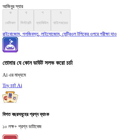
আজিবুর স্যার
ক
খ
গ
ঘ
ভেসিকল
সিস্টারনি
ভ্যাকিউল
থাইলকয়েড
রাইবোজোম, গলজিবস্তু, লাইসোজোম, সেন্ট্রিওল টপিকের ওপরে পরীক্ষা দাও
তোমার যে কোন ডাউট সলভ করো চর্চা
Ai এর মাধ্যমে
Try চর্চা Ai
বিগত বছরসমূহের প্রশ্ন ব্যাংক
১০ লক্ষ+ প্রশ্ন ডাটাবেজ