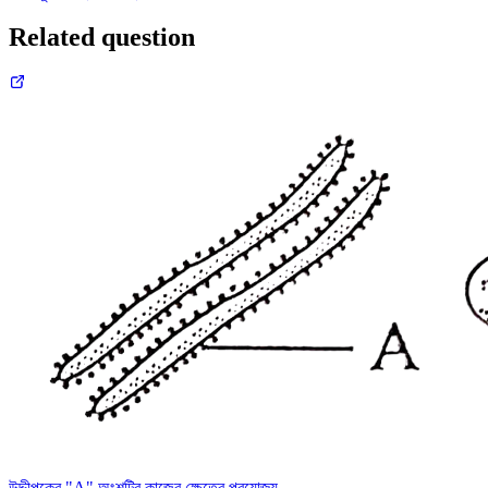
Related question
উদ্দীপকের "A" অংশটির কাজের ক্ষেত্রে প্রযোজ্য-