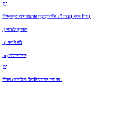
নিম্নোক্ত অঙ্গাণুগুলোর প্রত্যেকটির ২টি করে। কাজ লিখ।
i) সাইটোপ্লাজম,
ii) গলগি বডি,
iii) লাইসোসোম
নিচের কোনটিকে ডিকটিয়োসোম বলা হয়?