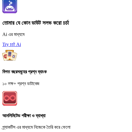
তোমার যে কোন ডাউট সলভ করো চর্চা
Ai এর মাধ্যমে
Try চর্চা Ai
বিগত বছরসমূহের প্রশ্ন ব্যাংক
১০ লক্ষ+ প্রশ্ন ডাটাবেজ
আনলিমিটেড পরীক্ষা ও ব্যাখ্যা
প্র্যাকটিস এর মাধ্যমে নিজেকে তৈরি করে ফেলো