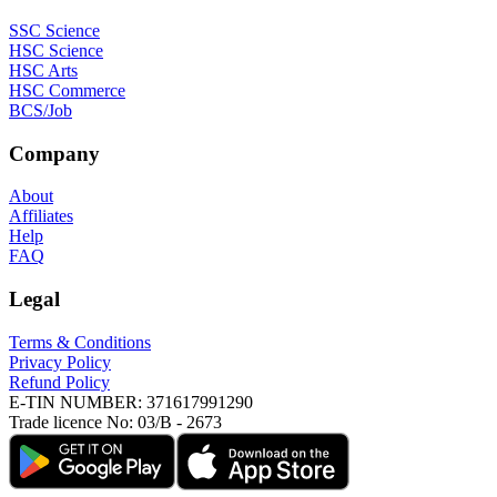
SSC Science
HSC Science
HSC Arts
HSC Commerce
BCS/Job
Company
About
Affiliates
Help
FAQ
Legal
Terms & Conditions
Privacy Policy
Refund Policy
E-TIN NUMBER:
371617991290
Trade licence No:
03/B - 2673