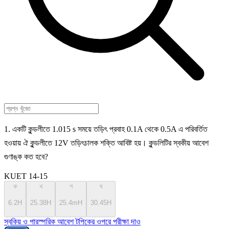
1. একটি কুন্ডলীতে 1.015 s সময়ে তড়িৎ প্রবাহ 0.1A থেকে 0.5A এ পরিবর্তিত
হওয়ায় ঐ কুন্ডলীতে 12V তড়িৎচালক শক্তি আবিষ্ট হয়। কুন্ডলিটির স্বকীয় আবেশ
গুণাঙ্ক কত হবে?
KUET 14-15
ক
খ
গ
ঘ
6.2H
25.38H
25.4mH
30.45H
স্বকিয় ও পারস্পরিক আবেশ টপিকের ওপরে পরীক্ষা দাও