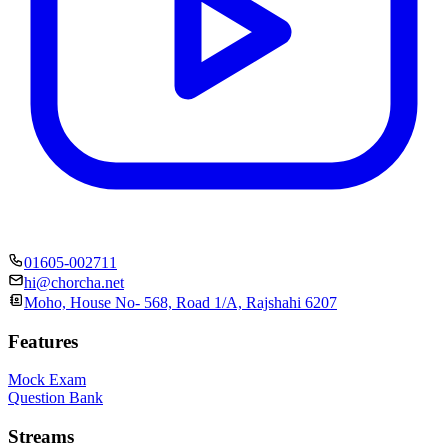
01605-002711
hi@chorcha.net
Moho, House No- 568, Road 1/A, Rajshahi 6207
Features
Mock Exam
Question Bank
Streams