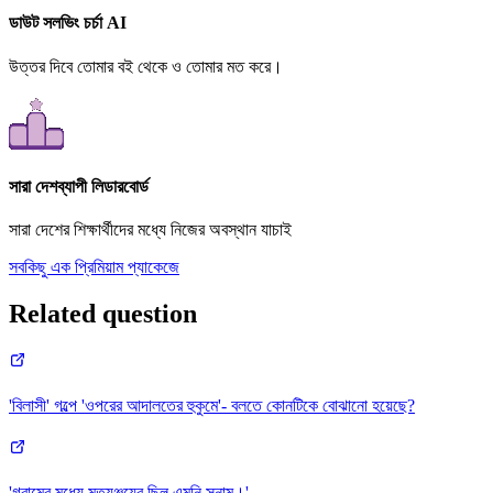
ডাউট সলভিং চর্চা AI
উত্তর দিবে তোমার বই থেকে ও তোমার মত করে।
সারা দেশব্যাপী লিডারবোর্ড
সারা দেশের শিক্ষার্থীদের মধ্যে নিজের অবস্থান যাচাই
সবকিছু এক প্রিমিয়াম প্যাকেজে
Related question
'বিলাসী' গল্পে 'ওপরের আদালতের হুকুমে'- বলতে কোনটিকে বোঝানো হয়েছে?
'গ্রামের মধ্যে মৃত্যুঞ্জয়ের ছিল এমনি সুনাম।'