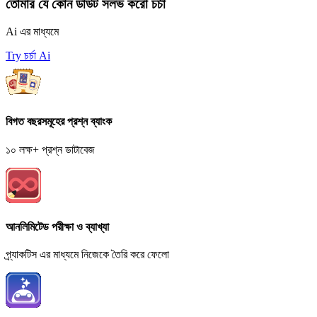
তোমার যে কোন ডাউট সলভ করো চর্চা
Ai এর মাধ্যমে
Try চর্চা Ai
বিগত বছরসমূহের প্রশ্ন ব্যাংক
১০ লক্ষ+ প্রশ্ন ডাটাবেজ
আনলিমিটেড পরীক্ষা ও ব্যাখ্যা
প্র্যাকটিস এর মাধ্যমে নিজেকে তৈরি করে ফেলো