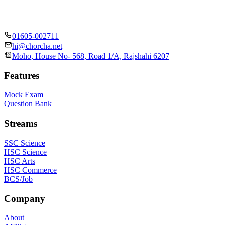
01605-002711
hi@chorcha.net
Moho, House No- 568, Road 1/A, Rajshahi 6207
Features
Mock Exam
Question Bank
Streams
SSC Science
HSC Science
HSC Arts
HSC Commerce
BCS/Job
Company
About