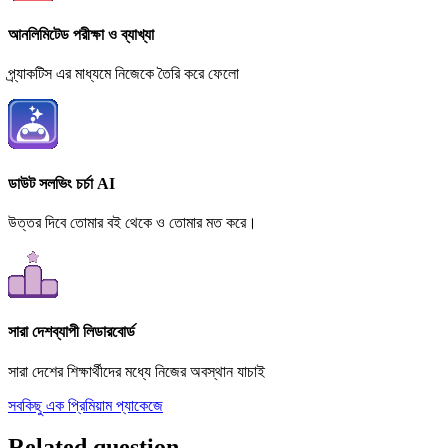
আনলিমিটেড পরীক্ষা ও ব্যাখ্যা
প্র্যাকটিস এর মাধ্যমে নিজেকে তৈরি করে ফেলো
ডাউট সলভিং চর্চা AI
উত্তর দিবে তোমার বই থেকে ও তোমার মত করে।
সারা দেশব্যাপী লিডারবোর্ড
সারা দেশের শিক্ষার্থীদের মধ্যে নিজের অবস্থান যাচাই
সবকিছু এক প্রিমিয়াম প্যাকেজে
Related question