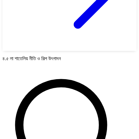
৪.৫ লা শাতেলিয় নীতি ও শিল্প উৎপাদন