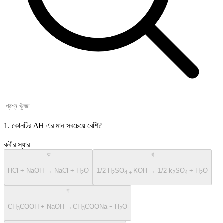
1. কোনটির ΔH এর মান সবচেয়ে বেশি?
কবীর স্যার
ক
খ
HCl + NaOH → NaCl + H
O
1/2 H
SO
KOH → 1/2 k
SO
+ H
O
2
2
4 +
2
4
2
গ
CH
COOH + NaOH →CH
COONa + H
O
3
3
2