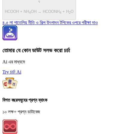
ঘ
HCOOH + NH
OH → HCOONH
+ H
O
4
4
2
৪.৫ লা শাতেলিয় নীতি ও শিল্প উৎপাদন টপিকের ওপরে পরীক্ষা দাও
তোমার যে কোন ডাউট সলভ করো চর্চা
Ai এর মাধ্যমে
Try চর্চা Ai
বিগত বছরসমূহের প্রশ্ন ব্যাংক
১০ লক্ষ+ প্রশ্ন ডাটাবেজ