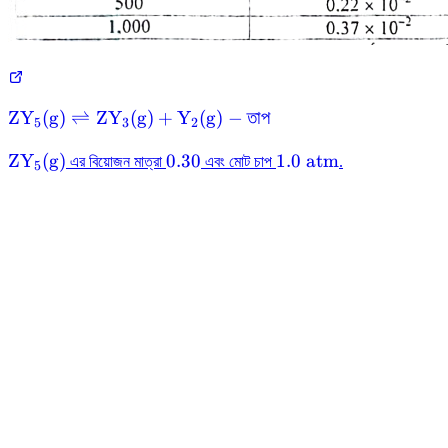
\text{ZY}_{5}
ZY
(
g
)
⇌
ZY
(
g
)
+
Y
(
g
)
−
তাপ
5
3
2
(\text{g})
\text{ZY}_{5}
0.30
1.0\text{
ZY
(
g
)
0.30
1.0
atm
\rightleftharpoons
এর বিয়োজন মাত্রা
এবং মোট চাপ
.
5
(\text{g})
atm}
\text{ZY}_{3}
(\text{g}) +
\text{Y}_{2}
(\text{g}) -
\text{তাপ}