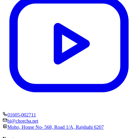
01605-002711
hi@chorcha.net
Moho, House No- 568, Road 1/A, Rajshahi 6207