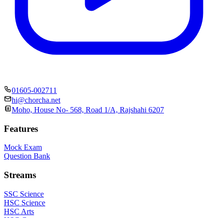
01605-002711
hi@chorcha.net
Moho, House No- 568, Road 1/A, Rajshahi 6207
Features
Mock Exam
Question Bank
Streams
SSC Science
HSC Science
HSC Arts