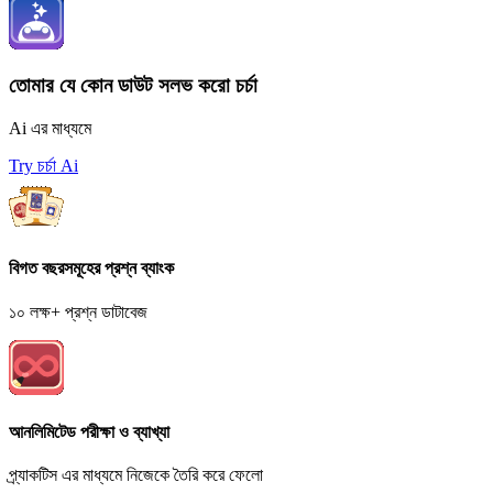
তোমার যে কোন ডাউট সলভ করো চর্চা
Ai এর মাধ্যমে
Try চর্চা Ai
বিগত বছরসমূহের প্রশ্ন ব্যাংক
১০ লক্ষ+ প্রশ্ন ডাটাবেজ
আনলিমিটেড পরীক্ষা ও ব্যাখ্যা
প্র্যাকটিস এর মাধ্যমে নিজেকে তৈরি করে ফেলো