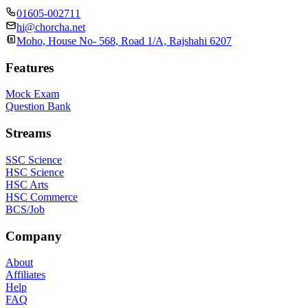
01605-002711
hi@chorcha.net
Moho, House No- 568, Road 1/A, Rajshahi 6207
Features
Mock Exam
Question Bank
Streams
SSC Science
HSC Science
HSC Arts
HSC Commerce
BCS/Job
Company
About
Affiliates
Help
FAQ