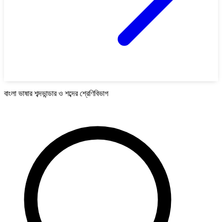
বাংলা ভাষার শব্দভান্ডার ও শব্দের শ্রেণিবিভাগ