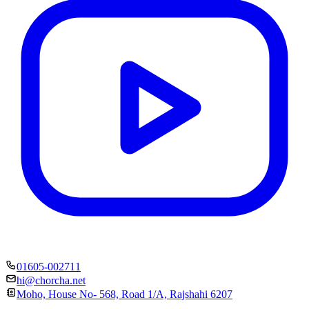
01605-002711
hi@chorcha.net
Moho, House No- 568, Road 1/A, Rajshahi 6207