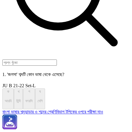
1. 'জলসা' শব্দটি কোন ভাষা থেকে এসেছে?
JU B 21-22 Set-L
ক
খ
গ
ঘ
আরবি
হিন্দি
ফারসি
দেশি
বাংলা ভাষার শব্দভান্ডার ও শব্দের শ্রেণিবিভাগ টপিকের ওপরে পরীক্ষা দাও