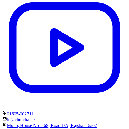
01605-002711
hi@chorcha.net
Moho, House No- 568, Road 1/A, Rajshahi 6207