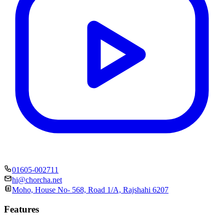
01605-002711
hi@chorcha.net
Moho, House No- 568, Road 1/A, Rajshahi 6207
Features