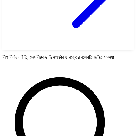
লিঙ্গ নির্ধারণ নীতি, সেক্সলিঙ্কড ডিসঅর্ডার ও রক্তের বংশগতি জনিত সমস্যা