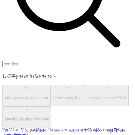
1. টেস্টিকুলার ফেমিনাইজেশন হলো-
ক
খ
গ
লাল সবুজের পার্থক্য বুঝতে না পারা
মানসিক ভারসাম্যহীনতা
সমগ্র দেহে ঘনলোমের উপস্থিতি
ঘ
পুরুষ ধীরে ধীরে স্ত্রীতে পরিণত হওয়া
লিঙ্গ নির্ধারণ নীতি, সেক্সলিঙ্কড ডিসঅর্ডার ও রক্তের বংশগতি জনিত সমস্যা টপিকের