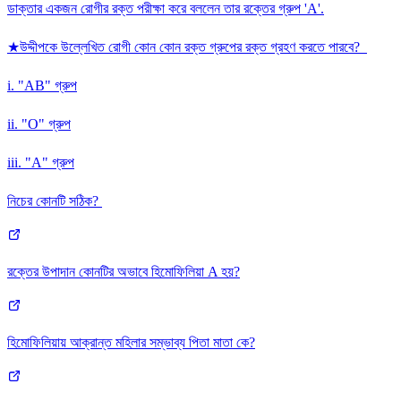
ডাক্তার একজন রোগীর রক্ত পরীক্ষা করে বললেন তার রক্তের গ্রুপ 'A'.
★উদ্দীপকে উল্লেখিত রোগী কোন কোন রক্ত গ্রুপের রক্ত গ্রহণ করতে পারবে?
i. "AB" গ্রুপ
ii. "O" গ্রুপ
iii. "A" গ্রুপ
নিচের কোনটি সঠিক?
রক্তের উপাদান কোনটির অভাবে হিমোফিলিয়া A হয়?
হিমোফিলিয়ায় আক্রান্ত মহিলার সম্ভাব্য পিতা মাতা কে?