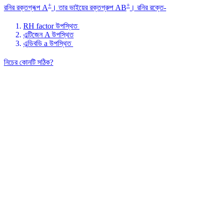
+
+
রনির রক্তগ্ৰূপ A
। তার ভাইয়ের রক্তগ্রুপ AB
। রনির রক্তে-
RH factor উপস্থিত
এন্টিজেন A উপস্থিত
এন্ডিবডি a উপস্থিত
নিচের কোনটি সঠিক?