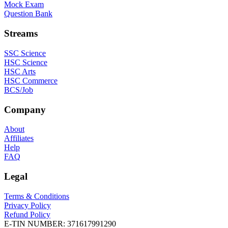
Mock Exam
Question Bank
Streams
SSC Science
HSC Science
HSC Arts
HSC Commerce
BCS/Job
Company
About
Affiliates
Help
FAQ
Legal
Terms & Conditions
Privacy Policy
Refund Policy
E-TIN NUMBER:
371617991290