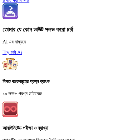
ওপরে পরীক্ষা দাও
তোমার যে কোন ডাউট সলভ করো চর্চা
Ai এর মাধ্যমে
Try চর্চা Ai
বিগত বছরসমূহের প্রশ্ন ব্যাংক
১০ লক্ষ+ প্রশ্ন ডাটাবেজ
আনলিমিটেড পরীক্ষা ও ব্যাখ্যা