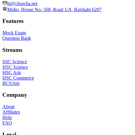
hi@chorcha.net
Moho, House No- 568, Road 1/A, Rajshahi 6207
Features
Mock Exam
Question Bank
Streams
SSC Science
HSC Science
HSC Arts
HSC Commerce
BCS/Job
Company
About
Affiliates
Help
FAQ
Legal