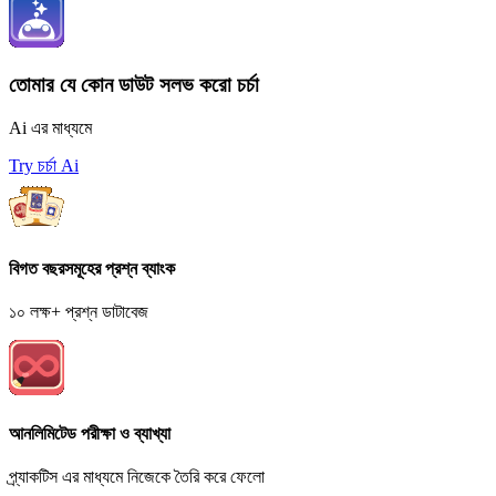
তোমার যে কোন ডাউট সলভ করো চর্চা
Ai এর মাধ্যমে
Try চর্চা Ai
বিগত বছরসমূহের প্রশ্ন ব্যাংক
১০ লক্ষ+ প্রশ্ন ডাটাবেজ
আনলিমিটেড পরীক্ষা ও ব্যাখ্যা
প্র্যাকটিস এর মাধ্যমে নিজেকে তৈরি করে ফেলো