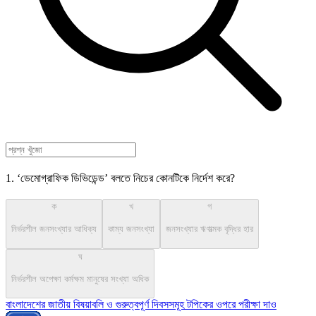
1. ‘ডেমোগ্রাফিক ডিভিডেন্ড’ বলতে নিচের কোনটিকে নির্দেশ করে?
ক
খ
গ
নির্ভরশীল জনসংখ্যার আধিক্য
কাম্য জনসংখ্যা
জনসংখ্যার ঋণাত্মক বৃদ্ধির হার
ঘ
নির্ভরশীল অপেক্ষা কর্মক্ষম মানুষের সংখ্যা অধিক
বাংলাদেশের জাতীয় বিষয়াবলি ও গুরুত্বপূর্ণ দিবসসমূহ টপিকের ওপরে পরীক্ষা দাও