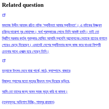
Related question
মমতাজ উদ্দীন আহমদ রচিত নাটক ‘স্বাধীনতা আমার স্বাধীনতা’। এ নাটকের উজ্জ্বল
চরিত্র দারোগা নুর মোহাম্মদ। অর্থ পুরস্কারের লোভে তিনি আকৃষ্ট হননি। তাই তো
ব্রিটিশ সরকার কর্তৃক পুরস্কার ঘোষিত আসামি স্বদেশি আন্দোলনের নেতাকে হাতের নাগালে
পেয়েও ছেড়ে দিয়েছেন। এভাবেই দেশের স্বাধীনতার জন্য কাজ করে যাওয়া বিপ্লবী
চেতনার সাথে একাত্ম হয়ে গেছেন তিনি।
হত্যাকে উৎসব ভেবে যারা পার্কে, মাঠে, ক্যাম্পাসে, বাজারে
বিষাক্ত গ্যাসের মতো মৃত্যুর বীভৎস গন্ধ দিয়েছে ছড়িয়ে,
আমি তো তাদের জন্য অমন সহজ মৃত্যু করি না কামনা।
(তথ্যসূত্র: অভিশাপ দিচ্ছি- শামসুর রাহমান)