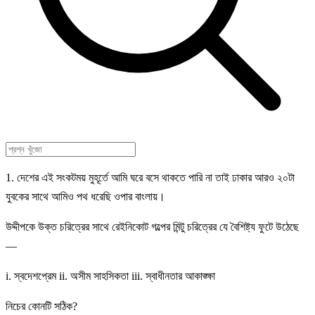
1. দেশের এই সংকটময় মুহূর্তে আমি ঘরে বসে থাকতে পারি না তাই ঢাকার আরও ২০টা
যুবকের সাথে আমিও পথ ধরেছি ওপার বাংলায়।
উদ্দীপকে উক্ত চরিত্রের সাথে রেইনিকোট গল্পের মিন্টু চরিত্রের যে বৈশিষ্ট্য ফুটে উঠেছে
—
i. স্বদেশপ্রেম ii. অসীম সাহসিকতা iii. স্বাধীনতার আকাঙ্ক্ষা
নিচের কোনটি সঠিক?