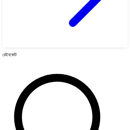
রেইনকোট