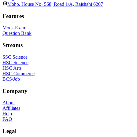
Moho, House No- 568, Road 1/A, Rajshahi 6207
Features
Mock Exam
Question Bank
Streams
SSC Science
HSC Science
HSC Arts
HSC Commerce
BCS/Job
Company
About
Affiliates
Help
FAQ
Legal