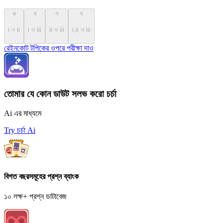
ক
খ
গ
ঘ
i ও ii
i ও iii
ii ও iii
i,ii ও iii
রেইনকোট টপিকের ওপরে পরীক্ষা দাও
তোমার যে কোন ডাউট সলভ করো চর্চা
Ai এর মাধ্যমে
Try চর্চা Ai
বিগত বছরসমূহের প্রশ্ন ব্যাংক
১০ লক্ষ+ প্রশ্ন ডাটাবেজ