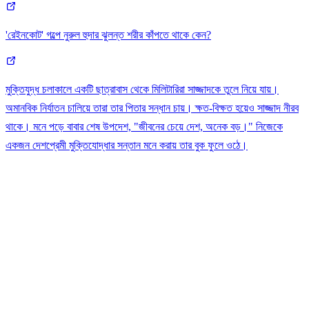
'রেইনকোট' গল্পে নুরুল হুদার ঝুলন্ত শরীর কাঁপতে থাকে কেন?
মুক্তিযুদ্ধ চলাকালে একটি ছাত্রাবাস থেকে মিলিটারিরা সাজ্জাদকে তুলে নিয়ে যায়।
অমানবিক নির্যাতন চালিয়ে তারা তার পিতার সন্ধান চায়। ক্ষত-বিক্ষত হয়েও সাজ্জাদ নীরব
থাকে। মনে পড়ে বাবার শেষ উপদেশ, "জীবনের চেয়ে দেশ, অনেক বড়।" নিজেকে
একজন দেশপ্রেমী মুক্তিযোদ্ধার সন্তান মনে করায় তার বুক ফুলে ওঠে।