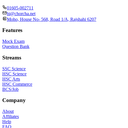
01605-002711
hi@chorcha.net
Moho, House No- 568, Road 1/A, Rajshahi 6207
Features
Mock Exam
Question Bank
Streams
SSC Science
HSC Science
HSC Arts
HSC Commerce
BCS/Job
Company
About
Affiliates
Help
FAQ