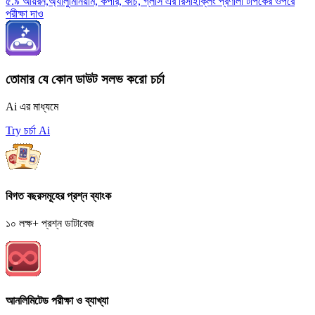
৫.৯ আয়রন,অ্যালুমিনিয়াম, কপার, কাঁচ, গ্লাস এর রিসাইক্লিং প্রণালী টপিকের ওপরে
পরীক্ষা দাও
তোমার যে কোন ডাউট সলভ করো চর্চা
Ai এর মাধ্যমে
Try চর্চা Ai
বিগত বছরসমূহের প্রশ্ন ব্যাংক
১০ লক্ষ+ প্রশ্ন ডাটাবেজ
আনলিমিটেড পরীক্ষা ও ব্যাখ্যা