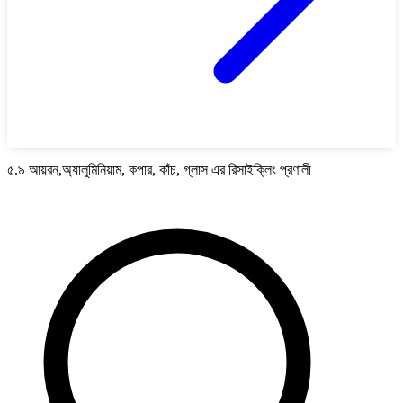
৫.৯ আয়রন,অ্যালুমিনিয়াম, কপার, কাঁচ, গ্লাস এর রিসাইক্লিং প্রণালী