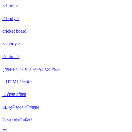
< html >.
< body >
cricket board
< /body >
</ html >
দৃশ্যকল্প-২ এর জন্য ব্যবহৃত হতে পারে-
i. HTML সিনটেক্স
ii. টেক্সট এডিটর
iii. ব্রাউজার সফটওয়্যার
নিচের কোনটি সঠিক?