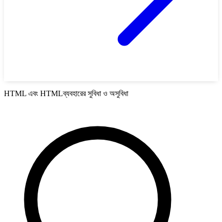
HTML এবং HTMLব্যবহারের সুবিধা ও অসুবিধা