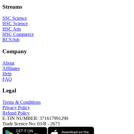
Streams
SSC Science
HSC Science
HSC Arts
HSC Commerce
BCS/Job
Company
About
Affiliates
Help
FAQ
Legal
Terms & Conditions
Privacy Policy
Refund Policy
E-TIN NUMBER:
371617991290
Trade licence No:
03/B - 2673