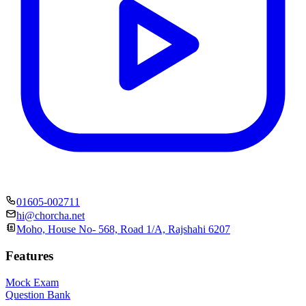
01605-002711
hi@chorcha.net
Moho, House No- 568, Road 1/A, Rajshahi 6207
Features
Mock Exam
Question Bank