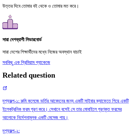
উত্তর দিবে তোমার বই থেকে ও তোমার মত করে।
সারা দেশব্যাপী লিডারবোর্ড
সারা দেশের শিক্ষার্থীদের মধ্যে নিজের অবস্থান যাচাই
সবকিছু এক প্রিমিয়াম প্যাকেজে
Related question
দৃশ্যকল্প-১: রুমি কলেজে ভর্তির আবেদনের জন্য একটি সাইবার ক্যাফেতে গিয়ে একটি
ইলেকট্রনিক ফরম পূরণ করে। সেখানে বসেই সে তার মোবাইলে পূরণকৃত ফরমের
আলোকে নির্দেশনামূলক একটি মেসেজ পায়।
দৃশ্যকল্প-২: