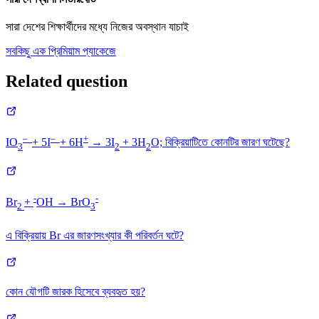
সারা দেশের শিক্ষার্থীদের মধ্যে নিজের অবস্থান যাচাই
সবকিছু এক প্রিমিয়াম প্যাকেজে
Related question
–
–
+
IO
+ 5I
+ 6H
→ 3I
+ 3H
O; বিক্রিয়াটিতে কোনটির জারণ ঘটেছে?
3
2
2
-
-
Br
+
OH → BrO
2
3
এ বিক্রিয়ায় Br এর জারণসংখ্যার কী পরিবর্তন ঘটে?
কোন যৌগটি জারক হিসেবে ব্যবহৃত হয়?