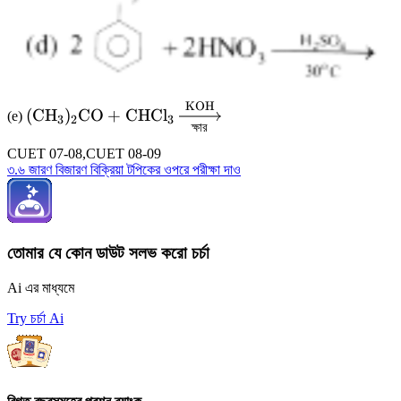
KOH
(\text{CH}_3)_2\text{CO}
(
CH
)
CO
+
CHCl
(e)
3
2
3
ক্ষার
+ \text{CHCl}_3
\xrightarrow[\text{ক্ষার}]
CUET 07-08,CUET 08-09
৩.৬ জারণ বিজারণ বিক্রিয়া টপিকের ওপরে পরীক্ষা দাও
{\text{KOH}}
তোমার যে কোন ডাউট সলভ করো চর্চা
Ai এর মাধ্যমে
Try চর্চা Ai