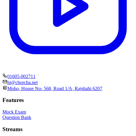
01605-002711
hi@chorcha.net
Moho, House No- 568, Road 1/A, Rajshahi 6207
Features
Mock Exam
Question Bank
Streams