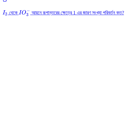
−
I_2
IO_3^{-}
I
থেকে
I
O
আয়নে রূপান্তরের ক্ষেত্রে 1 এর জারণ সংখ্যা পরিবর্তন কত?
2
3