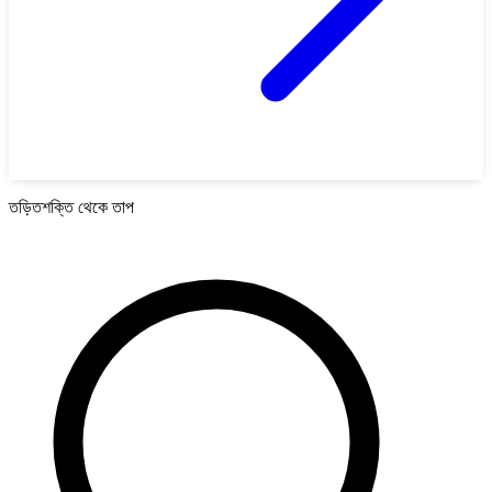
তড়িতশক্তি থেকে তাপ