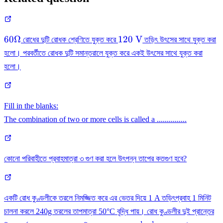
60
120
60Ω
120
V
রোধের দুটি রোধক শ্রেণিতে যুক্ত করে
তড়িৎ উৎসের সাথে যুক্ত করা
\Omega
\mathrm{~V}
হলো। পরবর্তীতে রোধক দুটি সমান্তরালে যুক্ত করে একই উৎসের সাথে যুক্ত করা
হলো।
Fill in the blanks:
The combination of two or more cells is called a ...............
কোনো পরিবাহীতে প্রবাহমাত্রা ৩ গুণ করা হলে উৎপন্ন তাপের কতগুণ হবে?
একটি রোধ কুণ্ডলীকে তরলে নিমজ্জিত করে এর ভেতর দিয়ে 1 A তড়িৎপ্রবাহ 1 মিনিট
চালনা করলে 240g তরলের তাপমাত্রা 50°C বৃদ্ধি পায়। রোধ কুণ্ডলীর দুই প্রান্তের