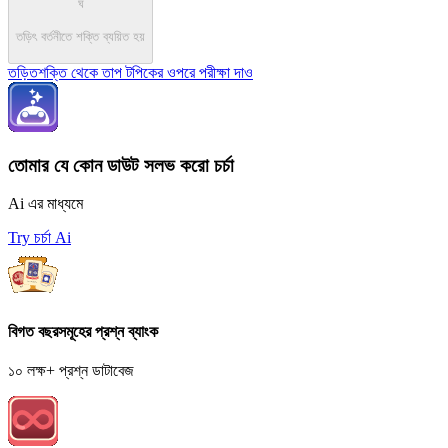
ঘ
তড়িৎ বর্তনীতে শক্তি ব্যয়িত হয়
তড়িতশক্তি থেকে তাপ টপিকের ওপরে পরীক্ষা দাও
তোমার যে কোন ডাউট সলভ করো চর্চা
Ai এর মাধ্যমে
Try চর্চা Ai
বিগত বছরসমূহের প্রশ্ন ব্যাংক
১০ লক্ষ+ প্রশ্ন ডাটাবেজ