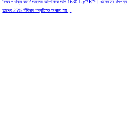
-1
-1
বিভব পার্থক্য কত? তরলের আপেক্ষিক তাপ 1680 Jkg
K
। এক্ষেত্রে উৎপন্ন
তাপের 25% বিকিরণ পদ্ধতিতে অপচয় হয়।