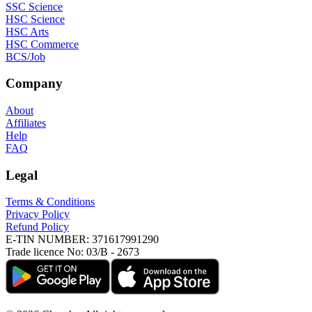
SSC Science
HSC Science
HSC Arts
HSC Commerce
BCS/Job
Company
About
Affiliates
Help
FAQ
Legal
Terms & Conditions
Privacy Policy
Refund Policy
E-TIN NUMBER:
371617991290
Trade licence No:
03/B - 2673