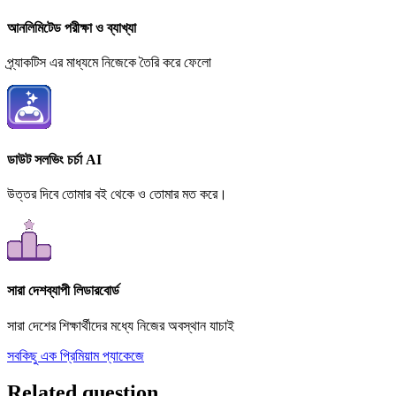
আনলিমিটেড পরীক্ষা ও ব্যাখ্যা
প্র্যাকটিস এর মাধ্যমে নিজেকে তৈরি করে ফেলো
ডাউট সলভিং চর্চা AI
উত্তর দিবে তোমার বই থেকে ও তোমার মত করে।
সারা দেশব্যাপী লিডারবোর্ড
সারা দেশের শিক্ষার্থীদের মধ্যে নিজের অবস্থান যাচাই
সবকিছু এক প্রিমিয়াম প্যাকেজে
Related question