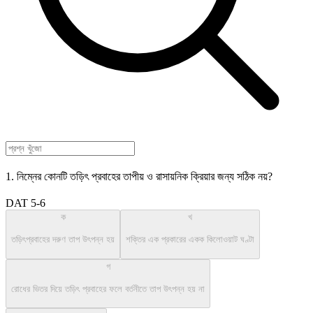
1. নিম্নের কোনটি তড়িৎ প্রবাহের তাপীয় ও রাসায়নিক ক্রিয়ার জন্য সঠিক নয়?
DAT 5-6
ক
খ
তড়িৎপ্রবাহের দরুণ তাপ উৎপন্ন হয়
শক্তির এক প্রকারের একক কিলোওয়াট ঘণ্টা
গ
রোধের ভিতর দিয়ে তড়িৎ প্রবাহের ফলে বর্তনীতে তাপ উৎপন্ন হয় না