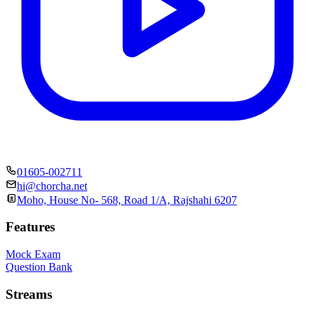
01605-002711
hi@chorcha.net
Moho, House No- 568, Road 1/A, Rajshahi 6207
Features
Mock Exam
Question Bank
Streams