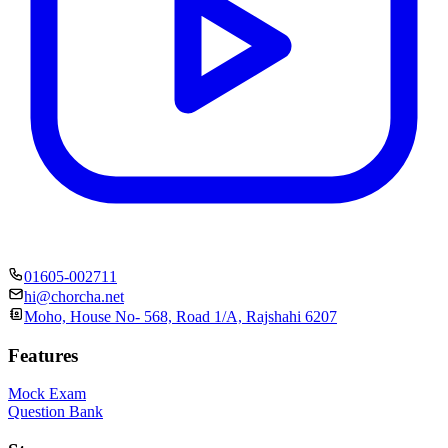
01605-002711
hi@chorcha.net
Moho, House No- 568, Road 1/A, Rajshahi 6207
Features
Mock Exam
Question Bank