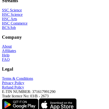
Streams
SSC Science
HSC Science
HSC Arts
HSC Commerce
BCS/Job
Company
About
Affiliates
Help
FAQ
Legal
Terms & Conditions
Privacy Policy
Refund Policy
E-TIN NUMBER:
371617991290
Trade licence No:
03/B - 2673