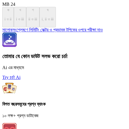
MB 24
ক
খ
গ
ঘ
i ও ii
i ও iii
ii ও iii
i, ii ও iii
সালোকসংশ্লেষণে লিমিটিং ফেক্টর ও প্রভাবক টপিকের ওপরে পরীক্ষা দাও
তোমার যে কোন ডাউট সলভ করো চর্চা
Ai এর মাধ্যমে
Try চর্চা Ai
বিগত বছরসমূহের প্রশ্ন ব্যাংক
১০ লক্ষ+ প্রশ্ন ডাটাবেজ