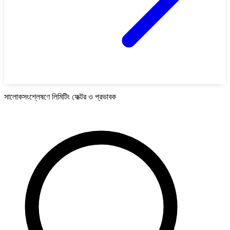
সালোকসংশ্লেষণে লিমিটিং ফেক্টর ও প্রভাবক