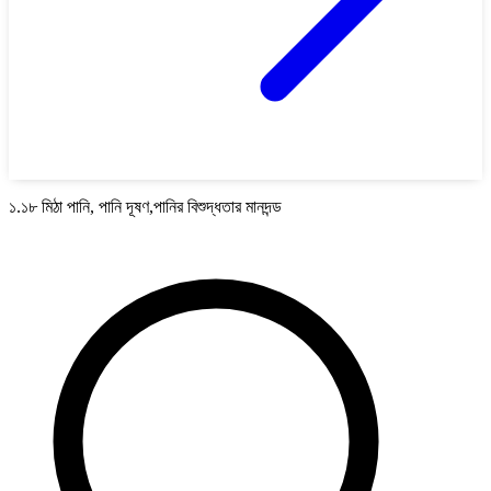
১.১৮ মিঠা পানি, পানি দূষণ,পানির বিশুদ্ধতার মানদন্ড