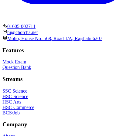
01605-002711
hi@chorcha.net
Moho, House No- 568, Road 1/A, Rajshahi 6207
Features
Mock Exam
Question Bank
Streams
SSC Science
HSC Science
HSC Arts
HSC Commerce
BCS/Job
Company