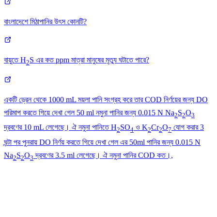
বাংলাদেশে মিঠাপানির উৎস কোনটি?
বায়ুতে H
S এর কত ppm মাত্রা মানুষের মৃত্যু ঘটাতে পারে?
2
একটি ড্রেন থেকে 1000 mL ময়লা পানি সংগ্রহ করে তার COD নির্ণয়ের জন্য DO
পরিমাপ করতে গিয়ে দেখা গেল 50 ml নমুনা পানির জন্য 0.015 N Na
S
O
2
2
3
দ্রবণের 10 mL লেগেছে। ঐ নমুনা পানিতে H
SO
ও K
Cr
O
যোগ করার 3
2
4
2
2
7
ঘন্টা পর পুনরায় DO নির্ণয় করতে গিয়ে দেখা গেল এর 50ml পানির জন্য 0.015 N
Na
S
O
দ্রবণের 3.5 ml লেগেছে। ঐ নমুনা পানির COD কত।,
2
2
3