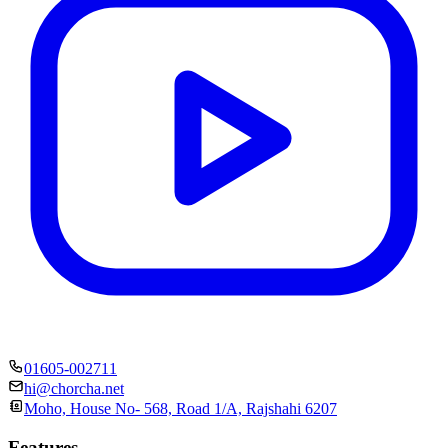
01605-002711
hi@chorcha.net
Moho, House No- 568, Road 1/A, Rajshahi 6207
Features