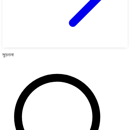
সুচেতনা