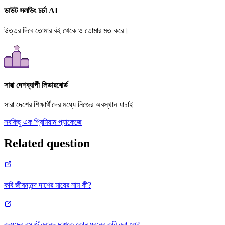
ডাউট সলভিং চর্চা AI
উত্তর দিবে তোমার বই থেকে ও তোমার মত করে।
সারা দেশব্যাপী লিডারবোর্ড
সারা দেশের শিক্ষার্থীদের মধ্যে নিজের অবস্থান যাচাই
সবকিছু এক প্রিমিয়াম প্যাকেজে
Related question
কবি জীবনানন্দ দাশের মায়ের নাম কী?
বুদ্ধদেব বসু জীবনানন্দ দাশকে কোন ধরনের কবি বলা হয়?