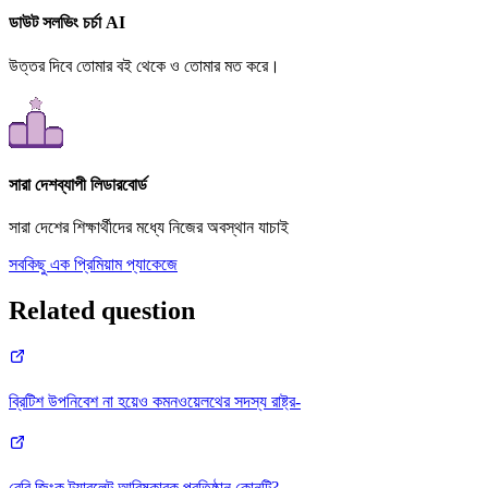
ডাউট সলভিং চর্চা AI
উত্তর দিবে তোমার বই থেকে ও তোমার মত করে।
সারা দেশব্যাপী লিডারবোর্ড
সারা দেশের শিক্ষার্থীদের মধ্যে নিজের অবস্থান যাচাই
সবকিছু এক প্রিমিয়াম প্যাকেজে
Related question
ব্রিটিশ উপনিবেশ না হয়েও কমনওয়েলথের সদস্য রাষ্ট্র-
বেবি জিংক ট্যাবলেট আবিষ্কারক প্রতিষ্ঠান কোনটি?