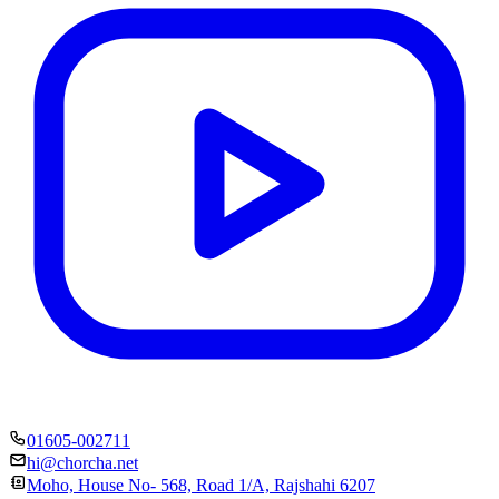
01605-002711
hi@chorcha.net
Moho, House No- 568, Road 1/A, Rajshahi 6207