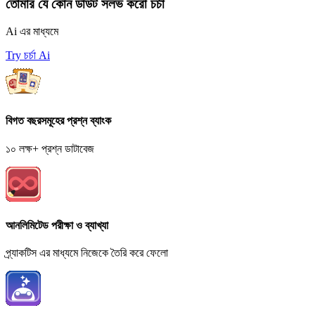
তোমার যে কোন ডাউট সলভ করো চর্চা
Ai এর মাধ্যমে
Try চর্চা Ai
বিগত বছরসমূহের প্রশ্ন ব্যাংক
১০ লক্ষ+ প্রশ্ন ডাটাবেজ
আনলিমিটেড পরীক্ষা ও ব্যাখ্যা
প্র্যাকটিস এর মাধ্যমে নিজেকে তৈরি করে ফেলো