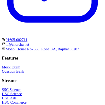
01605-002711
hi@chorcha.net
Moho, House No- 568, Road 1/A, Rajshahi 6207
Features
Mock Exam
Question Bank
Streams
SSC Science
HSC Science
HSC Arts
HSC Commerce