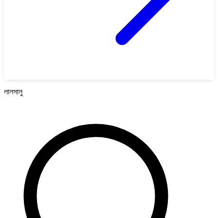
লালসালু