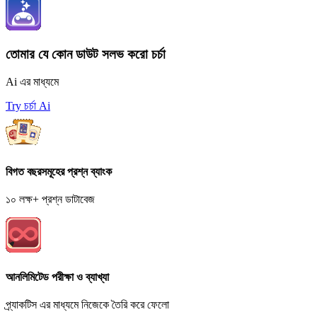
তোমার যে কোন ডাউট সলভ করো চর্চা
Ai এর মাধ্যমে
Try চর্চা Ai
বিগত বছরসমূহের প্রশ্ন ব্যাংক
১০ লক্ষ+ প্রশ্ন ডাটাবেজ
আনলিমিটেড পরীক্ষা ও ব্যাখ্যা
প্র্যাকটিস এর মাধ্যমে নিজেকে তৈরি করে ফেলো