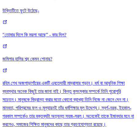
উক্তিটিতে ফুটে উঠেছে-
"তোমার দিলে কি ময়লা আছে” - কার দিল?
জমিলার হাসির শব্দ কেমন শোনায়?
রহিম শেখ অজপাড়াগাঁয়ের একটি এবতেদায়ী মাদ্রাসার পড়ান। ধর্ম বা আধুনিক শিক্ষা
ব্যবস্থার অনেক কিছুই তার জানা নাই। কিন্তু কুসংস্কার সম্পর্কে তিনি পুরোপুরি
সচেতন। মানুষকে বিভ্রান্ত করার মতো কোনো ব্যাখ্যা তিনি নিজে না জেনে দেন না।
মানবতা, পরিশ্রমের ফল ও মূল্যায়নই তাঁর ধর্মশিক্ষার মূল উদ্দেশ্য। স্বর্গ-নরক, ইহকাল-
পরকাল সম্পর্কেও তার বক্তব্যটা অত্যন্ত সহজ-সরল। অনেকেই তাকে ইমানদার মনে না
করলেও, সমাজের শিক্ষিত মানুষদের কাছে তার গ্রহণযোগ্যতা রয়েছে।