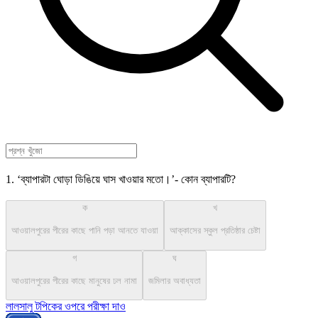
1. ‘ব্যাপারটা ঘোড়া ডিঙিয়ে ঘাস খাওয়ার মতো।’- কোন ব্যাপারটি?
ক
খ
আওয়ালপুরের পীরের কাছে পানি পড়া আনতে যাওয়া
আক্কাসের স্কুল প্রতিষ্ঠার চেষ্টা
গ
ঘ
আওয়ালপুরের পীরের কাছে মানুষের ঢল নামা
জমিলার অবাধ্যতা
লালসালু টপিকের ওপরে পরীক্ষা দাও