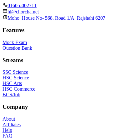
01605-002711
hi@chorcha.net
Moho, House No- 568, Road 1/A, Rajshahi 6207
Features
Mock Exam
Question Bank
Streams
SSC Science
HSC Science
HSC Arts
HSC Commerce
BCS/Job
Company
About
Affiliates
Help
FAQ