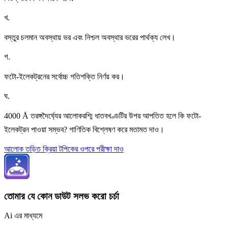
খ
.
বস্তুর চলমান অবস্থায় ভর এবং নিশ্চল অবস্থার ভরের পার্থক্য লেখ।
গ
.
ফটো-ইলেকট্রনের সর্বোচ্চ গতিশক্তি নির্ণয় কর।
ঘ
.
4000 Å তরঙ্গদৈর্ঘ্যের আলোকরশ্মি ধাতবখণ্ডটির উপর আপতিত হলে কি ফটো-
ইলেকট্রন পাওয়া সম্ভব? গাণিতিক বিশ্লেষণ করে মতামত দাও।
আলোক তড়িত ক্রিয়া টপিকের ওপরে পরীক্ষা দাও
তোমার যে কোন ডাউট সলভ করো চর্চা
Ai এর মাধ্যমে