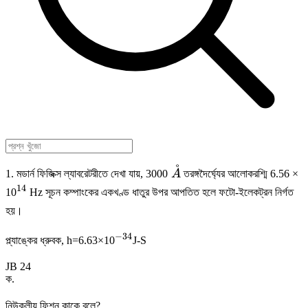
˚
\
1. মডার্ন ফিজিক্স ল্যাবরেটরীতে দেখা যায়, 3000
A
তরঙ্গদৈর্ঘ্যের আলোকরশ্মি 6.56 ×
\AA
14
^{14}
10
Hz সূচন কম্পাংকের একখণ্ড ধাতুর উপর আপতিত হলে ফটো-ইলেকট্রন নির্গত
হয়।
−
34
^{-34}
প্ল্যাঙ্কের ধ্রুবক, h=6.63×10
J-S
JB 24
ক
.
নিউক্লীয় ফিশন কাকে বলে?