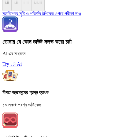
i,ii
i,iii
ii,iii
i,ii,iii
মহাবিশ্বের সৃষ্টি ও পরিনতি টপিকের ওপরে পরীক্ষা দাও
তোমার যে কোন ডাউট সলভ করো চর্চা
Ai এর মাধ্যমে
Try চর্চা Ai
বিগত বছরসমূহের প্রশ্ন ব্যাংক
১০ লক্ষ+ প্রশ্ন ডাটাবেজ