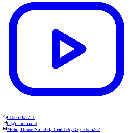
01605-002711
hi@chorcha.net
Moho, House No- 568, Road 1/A, Rajshahi 6207