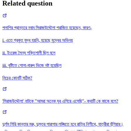
Related question
পলাশির প্রান্তরে নবাব সিরাজউদ্দৌলা পরাজিত হয়েছেন, কারণ-
i. এতে প্রকৃত যুদ্ধ হয়নি, হয়েছে যুদ্ধের অভিনয়
ii. ইংরেজ সৈন্য শক্তিশালী ছিল বলে
iii. বৃষ্টিতে গোলা-বারুদ ভিজে নষ্ট হয়েছিল
নিচের কোনটি সঠিক?
'সিরাজউদ্দৌলা' নাটকে "আমরা অনেক দূর এগিয়ে এসেছি"- কথাটি কে কাকে বলে?
দুর্গম গিরি কান্তার মরু, দুস্তর পারাপার লঙ্ঘিতে হবে রাত্রি নিশীথে, যাত্রীরা হুঁশিয়ার।