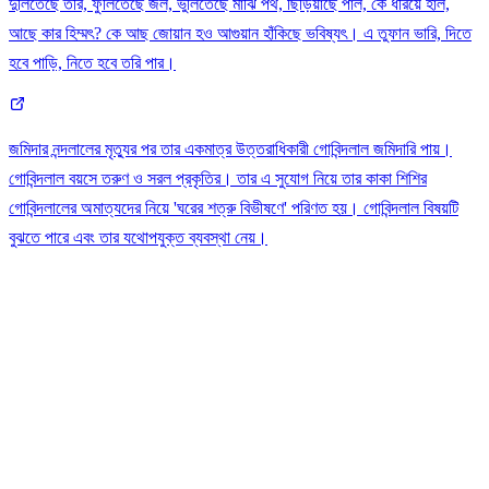
দুলিতেছে তরি, ফুলিতেছে জল, ভুলিতেছে মাঝি পথ, ছিঁড়িয়াছে পাল, কে ধরিয়ে হাল,
আছে কার হিম্মৎ? কে আছ জোয়ান হও আগুয়ান হাঁকিছে ভবিষ্যৎ। এ তুফান ভারি, দিতে
হবে পাড়ি, নিতে হবে তরি পার।
জমিদার নন্দলালের মৃত্যুর পর তার একমাত্র উত্তরাধিকারী গোবিন্দলাল জমিদারি পায়।
গোবিন্দলাল বয়সে তরুণ ও সরল প্রকৃতির। তার এ সুযোগ নিয়ে তার কাকা শিশির
গোবিন্দলালের অমাত্যদের নিয়ে 'ঘরের শত্রু বিভীষণে' পরিণত হয়। গোবিন্দলাল বিষয়টি
বুঝতে পারে এবং তার যথোপযুক্ত ব্যবস্থা নেয়।