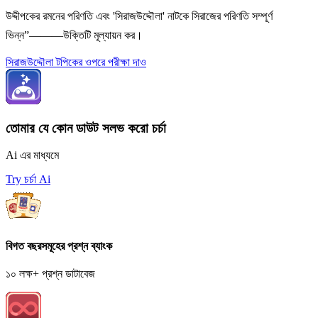
উদ্দীপকের রমনের পরিণতি এবং 'সিরাজউদ্দৌলা' নাটকে সিরাজের পরিণতি সম্পূর্ণ
ভিন্ন”———উক্তিটি মূল্যায়ন কর।
সিরাজউদ্দৌলা টপিকের ওপরে পরীক্ষা দাও
তোমার যে কোন ডাউট সলভ করো চর্চা
Ai এর মাধ্যমে
Try চর্চা Ai
বিগত বছরসমূহের প্রশ্ন ব্যাংক
১০ লক্ষ+ প্রশ্ন ডাটাবেজ