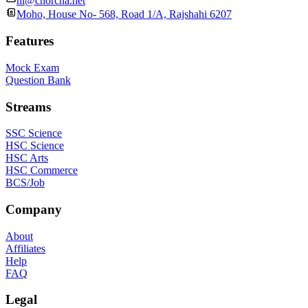
hi@chorcha.net
Moho, House No- 568, Road 1/A, Rajshahi 6207
Features
Mock Exam
Question Bank
Streams
SSC Science
HSC Science
HSC Arts
HSC Commerce
BCS/Job
Company
About
Affiliates
Help
FAQ
Legal