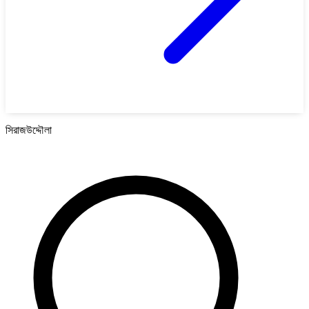
সিরাজউদ্দৌলা