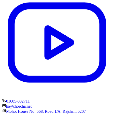
01605-002711
hi@chorcha.net
Moho, House No- 568, Road 1/A, Rajshahi 6207