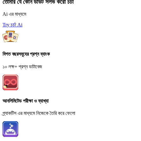
তোমার যে কোন ডাউট সলভ করো চর্চা
Ai এর মাধ্যমে
Try চর্চা Ai
বিগত বছরসমূহের প্রশ্ন ব্যাংক
১০ লক্ষ+ প্রশ্ন ডাটাবেজ
আনলিমিটেড পরীক্ষা ও ব্যাখ্যা
প্র্যাকটিস এর মাধ্যমে নিজেকে তৈরি করে ফেলো