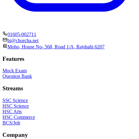
01605-002711
hi@chorcha.net
Moho, House No- 568, Road 1/A, Rajshahi 6207
Features
Mock Exam
Question Bank
Streams
SSC Science
HSC Science
HSC Arts
HSC Commerce
BCS/Job
Company