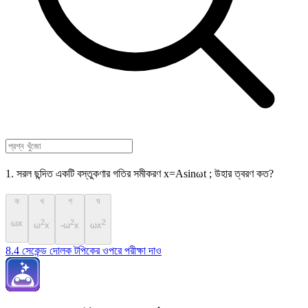
1. সরল ছন্দিত একটি বস্তুকণার গতির সমীকরণ x=Asinωt ; উহার ত্বরণ কত?
ক
খ
গ
ঘ
ωx
2
2
2
ω
x
-ω
x
ωx
8.4 সেকেন্ড দোলক টপিকের ওপরে পরীক্ষা দাও