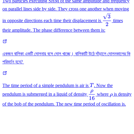
Two particles executing SHM of the same amplitude and frequency
on parallel lines side by side. They cross one another when moving
\dfrac{\sqr
3
in opposite directions each time their displacement is
times
{2}
2
their amplitude. The phase difference between them is:
একজন বালিকা একটি দোলনায় বসে দোল খাচ্ছে। বালিকাটি উঠে দাঁড়ালে দোলনকালের কি
পরিবর্তন হবে?
T
The time period of a simple pendulum is air is
T
. Now the
ρ
\dfrac{\rho}
\rho
pendulum is submerged in a liquid of density
where
ρ
is density
16
{16}
of the bob of the pendulum. The new time period of oscillation is.