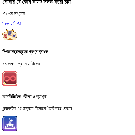
তোমার যে কোন ডাউট সলভ করো চর্চা
Ai এর মাধ্যমে
Try চর্চা Ai
বিগত বছরসমূহের প্রশ্ন ব্যাংক
১০ লক্ষ+ প্রশ্ন ডাটাবেজ
আনলিমিটেড পরীক্ষা ও ব্যাখ্যা
প্র্যাকটিস এর মাধ্যমে নিজেকে তৈরি করে ফেলো