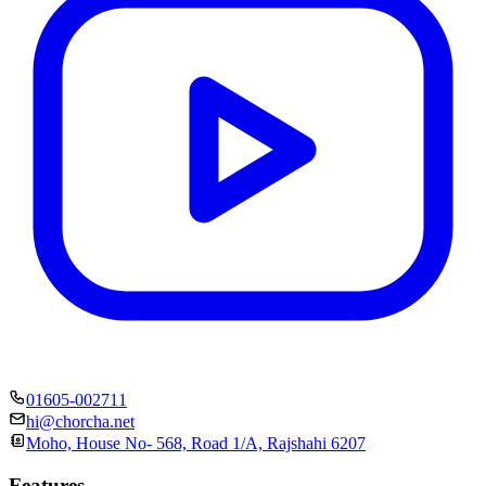
01605-002711
hi@chorcha.net
Moho, House No- 568, Road 1/A, Rajshahi 6207
Features