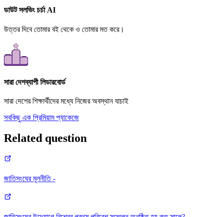
ডাউট সলভিং চর্চা AI
উত্তর দিবে তোমার বই থেকে ও তোমার মত করে।
সারা দেশব্যাপী লিডারবোর্ড
সারা দেশের শিক্ষার্থীদের মধ্যে নিজের অবস্থান যাচাই
সবকিছু এক প্রিমিয়াম প্যাকেজে
Related question
জাতিসংঘের মূলনীতি -
জাতিসংঘের উদ্যোগে বিশ্বের প্রথম পরিবেশ সম্মেলন অনুষ্ঠিত হয় কত সালে?