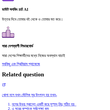
ডাউট সলভিং চর্চা AI
উত্তর দিবে তোমার বই থেকে ও তোমার মত করে।
সারা দেশব্যাপী লিডারবোর্ড
সারা দেশের শিক্ষার্থীদের মধ্যে নিজের অবস্থান যাচাই
সবকিছু এক প্রিমিয়াম প্যাকেজে
Related question
খোলা নলে যখন মৌলিক সুর উৎপন্ন হয় তখন-
নলের উভয় প্রান্তে একটি করে সুস্পন্দ বিন্দু গঠিত হয়
এ সুরের কম্পাংক সর্বাপেক্ষা কম