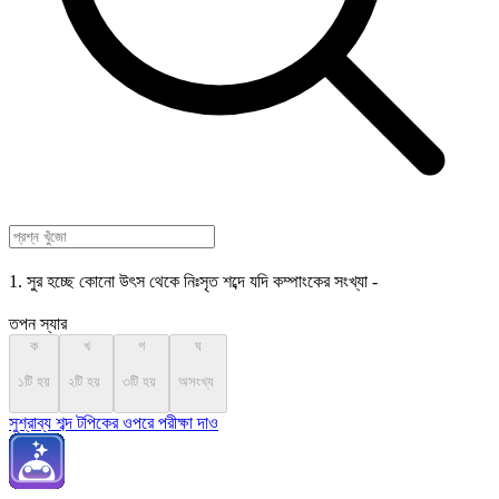
1. সুর হচ্ছে কোনো উৎস থেকে নিঃসৃত শব্দে যদি কম্পাংকের সংখ্যা -
তপন স্যার
ক
খ
গ
ঘ
১টি হয়
২টি হয়
৩টি হয়
অসংখ্য
সুশ্রাব্য শব্দ টপিকের ওপরে পরীক্ষা দাও