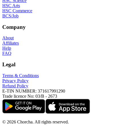
HSC Science
HSC Arts
HSC Commerce
BCS/Job
Company
About
Affiliates
Help
FAQ
Legal
Terms & Conditions
Privacy Policy
Refund Policy
E-TIN NUMBER:
371617991290
Trade licence No:
03/B - 2673
©
2026
Chorcha. All rights reserved.