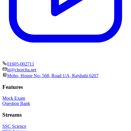
01605-002711
hi@chorcha.net
Moho, House No- 568, Road 1/A, Rajshahi 6207
Features
Mock Exam
Question Bank
Streams
SSC Science