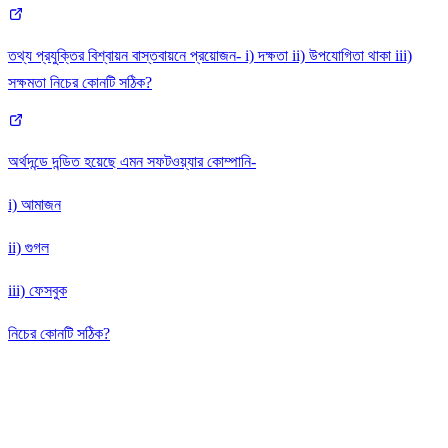
তথ্য প্রযুক্তির বিশ্বায়ন বাস্তবায়নে প্রয়োজন- i) দক্ষতা ii) উপযোগিতা থাকা iii)
সক্ষমতা নিচের কোনটি সঠিক?
অর্থদন্ডে দন্ডিত হয়েছে এমন সফটওয়্যার কোম্পানি-
i) আমাজন
ii) গুগল
iii) ফেসবুক
নিচের কোনটি সঠিক?