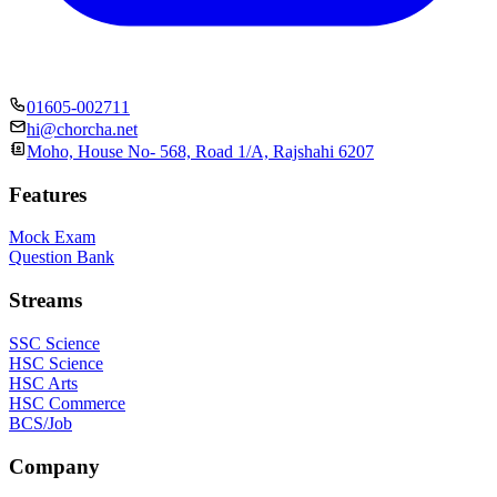
01605-002711
hi@chorcha.net
Moho, House No- 568, Road 1/A, Rajshahi 6207
Features
Mock Exam
Question Bank
Streams
SSC Science
HSC Science
HSC Arts
HSC Commerce
BCS/Job
Company