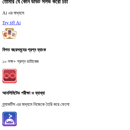
তোমার যে কোন ডাউট সলভ করো চর্চা
Ai এর মাধ্যমে
Try চর্চা Ai
বিগত বছরসমূহের প্রশ্ন ব্যাংক
১০ লক্ষ+ প্রশ্ন ডাটাবেজ
আনলিমিটেড পরীক্ষা ও ব্যাখ্যা
প্র্যাকটিস এর মাধ্যমে নিজেকে তৈরি করে ফেলো