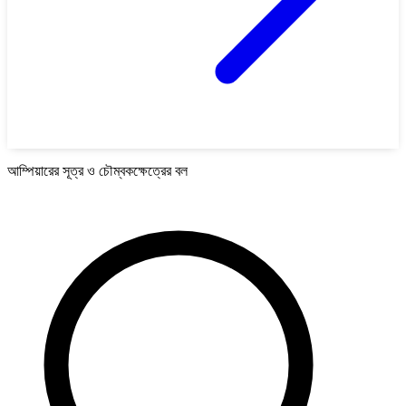
আম্পিয়ারের সূত্র ও চৌম্বকক্ষেত্রের বল