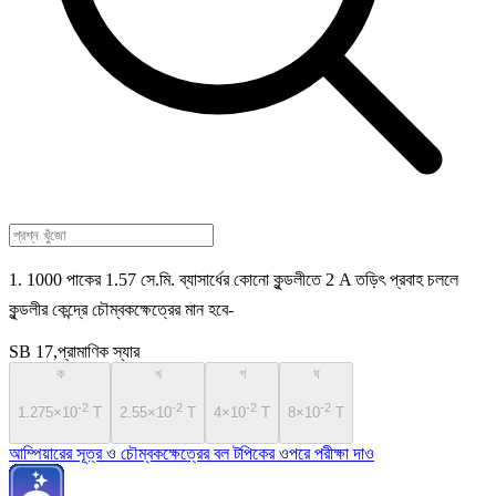
1. 1000 পাকের 1.57 সে.মি. ব্যাসার্ধের কোনো কুন্ডলীতে 2 A তড়িৎ প্রবাহ চললে
কুন্ডলীর কেন্দ্রে চৌম্বকক্ষেত্রের মান হবে-
SB 17,প্রামাণিক স্যার
ক
খ
গ
ঘ
-2
-2
-2
-2
1.275×10
T
2.55×10
T
4×10
T
8×10
T
আম্পিয়ারের সূত্র ও চৌম্বকক্ষেত্রের বল টপিকের ওপরে পরীক্ষা দাও