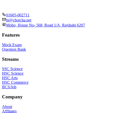
01605-002711
hi@chorcha.net
Moho, House No- 568, Road 1/A, Rajshahi 6207
Features
Mock Exam
Question Bank
Streams
SSC Science
HSC Science
HSC Arts
HSC Commerce
BCS/Job
Company
About
Affiliates