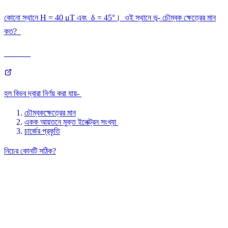
কোনো স্থানে H = 40 μT এবং δ = 45°। ওই স্থানে ভূ- চৌম্বক ক্ষেত্রের মান
কত?
হল বিভব দ্বারা নির্ণয় করা যায়-
চৌম্বকক্ষেত্রের মান
একক আয়তনে মুক্ত ইলেক্ট্রন সংখ্যা
চার্জের প্রকৃতি
নিচের কোনটি সঠিক?