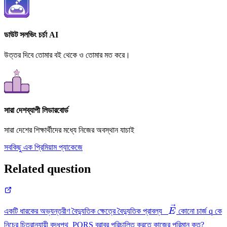
ডাউট সলভিং চর্চা AI
উত্তর দিবে তোমার বই থেকে ও তোমার মত করে।
সারা দেশব্যাপী লিডারবোর্ড
সারা দেশের শিক্ষার্থীদের মধ্যে নিজের অবস্থান যাচাই
সবকিছু এক প্রিমিয়াম প্যাকেজে
Related question
\vec{E}
একটি ধারকের অভ্যন্তরীণ বৈদ্যুতিক ক্ষেত্রে বৈদ্যুতিক প্রাবল্য
E
কোনো চার্জ q কে
নিচের চিত্রানুযায়ী বদ্ধপথ PQRS বরাবর পরিচালিত করতে কাজের পরিমান কত?