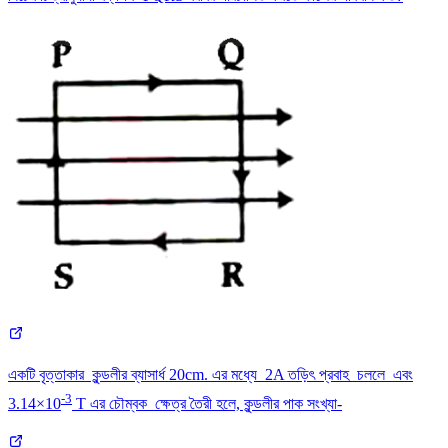
একটি বৃত্তাকার কুন্ডলীর ব্যাসার্ধ 20cm. এর মধ্যে 2A তড়িৎ প্রবাহ চললে এবং
-3
3.14×10
T এর চৌম্বক ক্ষেত্র তৈরী হলে, কুন্ডলীর পাক সংখ্যা-