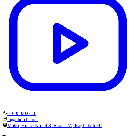
01605-002711
hi@chorcha.net
Moho, House No- 568, Road 1/A, Rajshahi 6207