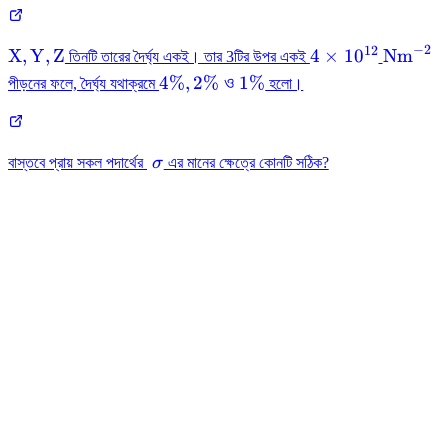
−
2
12
\mathrm{X},
4 \times
\mathr
X
,
Y
,
Z
4
×
1
0
Nm
তিনটি তারের দৈর্ঘ্য একই। তার 3টির উপর একই
\mathrm{Y},
10^{12}
4
4%
,
2%
ও
1%
পীড়নের ফলে, দৈর্ঘ্য যথাক্রমে
হলো।
\mathrm{Z}
\%,
2
\%
\
বাস্তবে প্রায় সকল পদার্থের
σ
এর মানের ক্ষেত্রে কোনটি সঠিক?
~ও~1
\sigma
\%