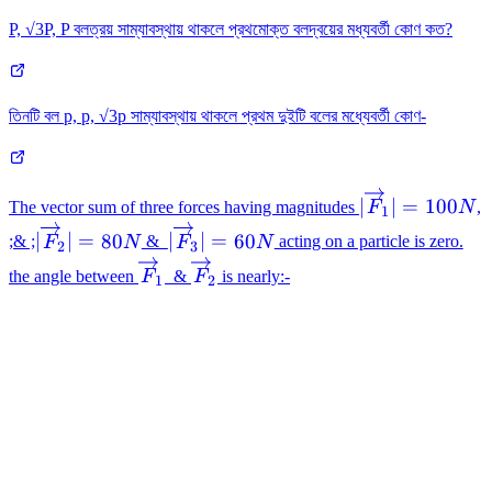
P, √3P, P বলত্রয় সাম্যাবস্থায় থাকলে প্রথমোক্ত বলদ্বয়ের মধ্যবর্তী কোণ কত?
তিনটি বল p, p, √3p সাম্যাবস্থায় থাকলে প্রথম দুইটি বলের মধ্যেবর্তী কোণ-
|
∣
∣
=
100
The vector sum of three forces having magnitudes
F
N
,
1
\overrightarr
|
|
∣
∣
=
80
∣
∣
=
60
;& ;
F
N
&
F
N
acting on a particle is zero.
2
3
F_1 | = 100 N
\overrightarrow
\overrightarrow
\overrightarrow
\overrightarrow
the angle between
F
&
F
is nearly:-
1
2
F_2 | = 80 N
F_3 | = 60 N
F_1
F_2