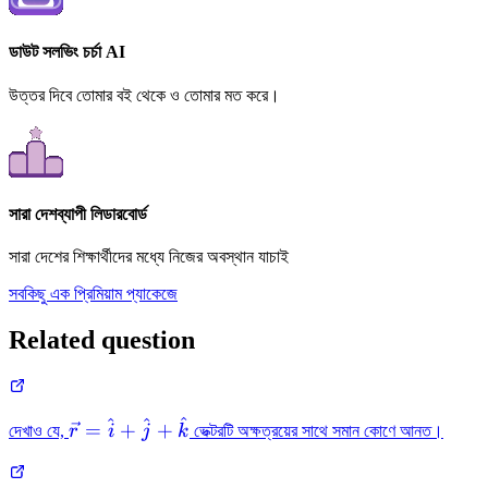
ডাউট সলভিং চর্চা AI
উত্তর দিবে তোমার বই থেকে ও তোমার মত করে।
সারা দেশব্যাপী লিডারবোর্ড
সারা দেশের শিক্ষার্থীদের মধ্যে নিজের অবস্থান যাচাই
সবকিছু এক প্রিমিয়াম প্যাকেজে
Related question
^
^
^
\vec{r}=\hat{i}+\hat{j}+\hat{k}
=
+
+
দেখাও যে,
r
i
j
k
ভেক্টরটি অক্ষত্রয়ের সাথে সমান কোণে আনত।