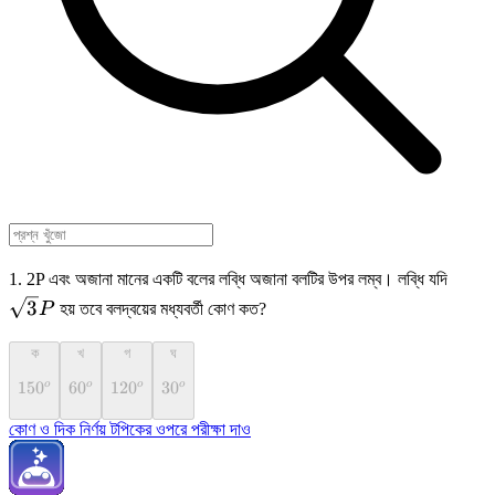
\sqr
1. 2P এবং অজানা মানের একটি বলের লব্ধি অজানা বলটির উপর লম্ব। লব্ধি যদি
3
P
হয় তবে বলদ্বয়ের মধ্যবর্তী কোণ কত?
ক
খ
গ
ঘ
{150}^o
150
{60}^o
60
{120}^o
120
{30}^o
30
o
o
o
o
কোণ ও দিক নির্ণয় টপিকের ওপরে পরীক্ষা দাও