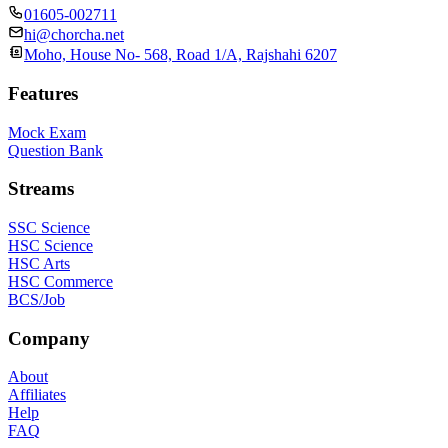
01605-002711
hi@chorcha.net
Moho, House No- 568, Road 1/A, Rajshahi 6207
Features
Mock Exam
Question Bank
Streams
SSC Science
HSC Science
HSC Arts
HSC Commerce
BCS/Job
Company
About
Affiliates
Help
FAQ