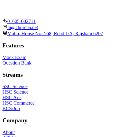
01605-002711
hi@chorcha.net
Moho, House No- 568, Road 1/A, Rajshahi 6207
Features
Mock Exam
Question Bank
Streams
SSC Science
HSC Science
HSC Arts
HSC Commerce
BCS/Job
Company
About