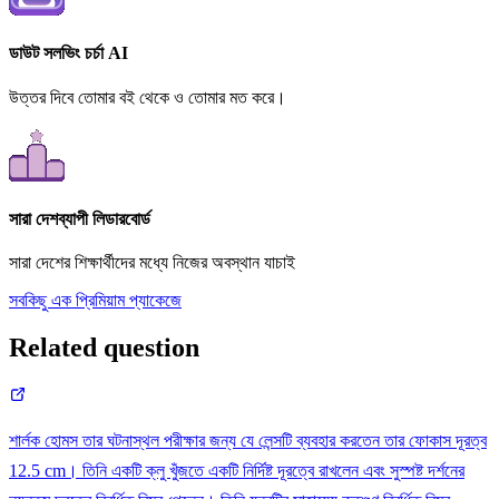
ডাউট সলভিং চর্চা AI
উত্তর দিবে তোমার বই থেকে ও তোমার মত করে।
সারা দেশব্যাপী লিডারবোর্ড
সারা দেশের শিক্ষার্থীদের মধ্যে নিজের অবস্থান যাচাই
সবকিছু এক প্রিমিয়াম প্যাকেজে
Related question
শার্লক হোমস তার ঘটনাস্থল পরীক্ষার জন্য যে লেন্সটি ব্যবহার করতেন তার ফোকাস দূরত্ব
12.5 cm। তিনি একটি ক্লু খুঁজতে একটি নির্দিষ্ট দূরত্বে রাখলেন এবং সুস্পষ্ট দর্শনের