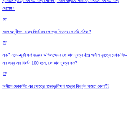
ন্যূনতম দূরত্বে বিবর্ধিত বিম্ব পেলেন। তিনি যন্ত্রটির সাহায্যে কতগুণ বিবর্ধিত বিম্ব
পেলেন?
সরল অণুবীক্ষণ যন্ত্রে বিবর্ধনের ক্ষেত্রে নিম্নের কোনটি সঠিক ?
একটি নভো-দূরবীক্ষণ যন্ত্রের অভিলক্ষ্যের ফোকাস দূরত্ব 4m অসীম দূরত্বে ফোকাসিং-
এর জন্য এর বিবর্ধন 100 হলে, ফোকাস দূরত্ব কত?
অসীমে ফোকাসিং এর ক্ষেত্রে নভোদূরবীক্ষণ যন্ত্রের বিবর্ধ্বন ক্ষমতা কোনটি?