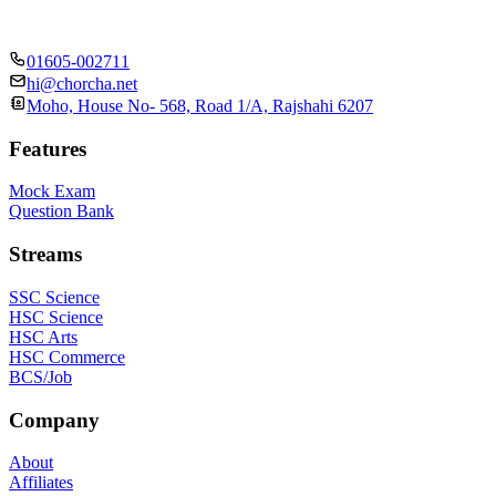
01605-002711
hi@chorcha.net
Moho, House No- 568, Road 1/A, Rajshahi 6207
Features
Mock Exam
Question Bank
Streams
SSC Science
HSC Science
HSC Arts
HSC Commerce
BCS/Job
Company
About
Affiliates