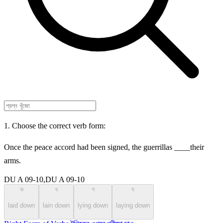
1. Choose the correct verb form:
Once the peace accord had been signed, the guerrillas ____their
arms.
DU A 09-10,DU A 09-10
ক
খ
গ
ঘ
laid down
lain down
lying down
laying down