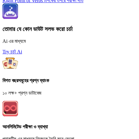
Right Form of Verbs টপিকের ওপরে পরীক্ষা দাও
তোমার যে কোন ডাউট সলভ করো চর্চা
Ai এর মাধ্যমে
Try চর্চা Ai
বিগত বছরসমূহের প্রশ্ন ব্যাংক
১০ লক্ষ+ প্রশ্ন ডাটাবেজ
আনলিমিটেড পরীক্ষা ও ব্যাখ্যা
প্র্যাকটিস এর মাধ্যমে নিজেকে তৈরি করে ফেলো