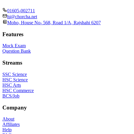
01605-002711
hi@chorcha.net
Moho, House No- 568, Road 1/A, Rajshahi 6207
Features
Mock Exam
Question Bank
Streams
SSC Science
HSC Science
HSC Arts
HSC Commerce
BCS/Job
Company
About
Affiliates
Help