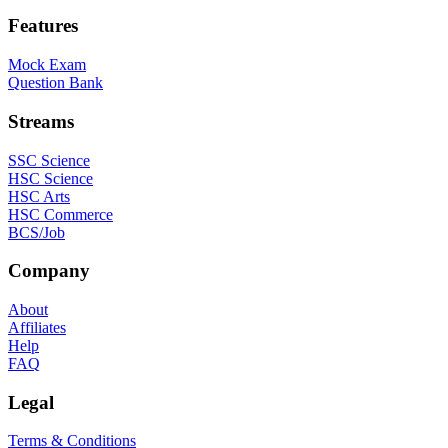
Features
Mock Exam
Question Bank
Streams
SSC Science
HSC Science
HSC Arts
HSC Commerce
BCS/Job
Company
About
Affiliates
Help
FAQ
Legal
Terms & Conditions