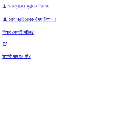
ii. মানবত্বকের ক্যান্সার নিরাময়
iii. রোগ প্রতিরোধক ঔষধ উৎপাদন
নিচের কোনটি সঠিক?
উফশী ধান রঙ কী?