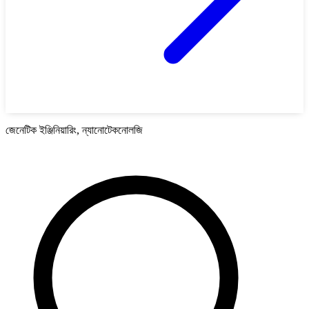
জেনেটিক ইঞ্জিনিয়ারিং, ন্যানোটেকনোলজি