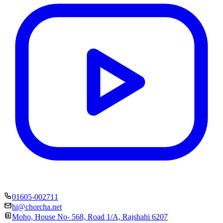
01605-002711
hi@chorcha.net
Moho, House No- 568, Road 1/A, Rajshahi 6207