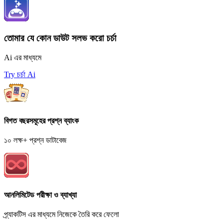
তোমার যে কোন ডাউট সলভ করো চর্চা
Ai এর মাধ্যমে
Try চর্চা Ai
বিগত বছরসমূহের প্রশ্ন ব্যাংক
১০ লক্ষ+ প্রশ্ন ডাটাবেজ
আনলিমিটেড পরীক্ষা ও ব্যাখ্যা
প্র্যাকটিস এর মাধ্যমে নিজেকে তৈরি করে ফেলো