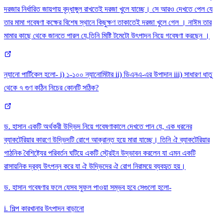
দরজার নির্ধারিত জায়গায় বৃদ্ধাঙ্গুল রাখতেই দরজা খুলে যাচ্ছে। সে আরও দেখতে পেল যে
তার মামা গবেষণা কক্ষের বিশেষ স্থানে কিছুক্ষণ তাকাতেই দরজা খুলে গেল । নাঈম তার
মামার কাছে থেকে জানতে পারল যে,তিনি মিষ্টি টমেটো উৎপাদন নিয়ে গবেষণা করছেন ।
ন্যানো পার্টিকেল হলো- i) ১-১০০ ন্যানোমিটার ii) ডিএনএ-এর উপাদান iii) সাধারণ ধাতু
থেকে ৭ গুণ কঠিন নিচের কোনটি সঠিক?
ড. হাসান একটি অর্থকরী উদ্ভিদ নিয়ে গবেষণাকালে দেখতে পান যে, এক ধরনের
ব্যাকটেরিয়ার কারণে উদ্ভিদটি রোগে আক্রান্ত হয়ে মারা যাচ্ছে। তিনি ঐ ব্যাকটেরিয়ার
গাঠনিক বৈশিষ্ট্যের পরিবর্তন ঘটিয়ে একটি স্ট্রেইন উদ্ভাবন করলেন যা এমন একটি
রাসায়নিক দ্রব্য উৎপন্ন করে যা ঐ উদ্ভিদের ঐ রোগ নিরাময়ে ব্যবহৃত হয়।
ড. হাসান গবেষণার ফলে যেসব সুফল পাওয়া সম্ভব হবে সেগুলো হলো-
i. শিল্প কারখানার উৎপাদন বাড়ানো