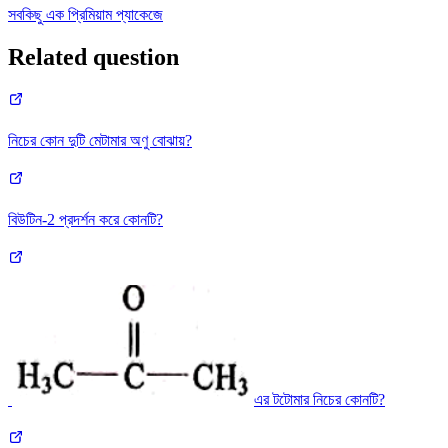
সবকিছু এক প্রিমিয়াম প্যাকেজে
Related question
নিচের কোন দুটি মেটামার অণু বােঝায়?
বিউটিন-2 প্রদর্শন করে কোনটি?
এর টটোমার নিচের কোনটি?