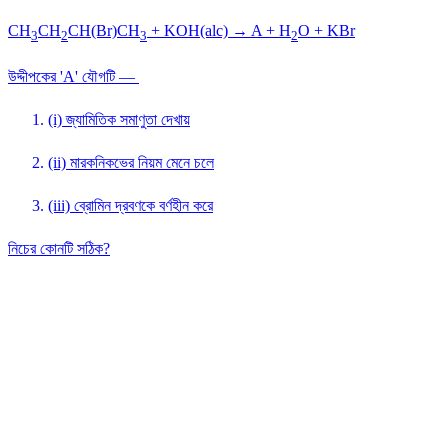
CH
CH
CH(Br)CH
+ KOH(alc) → A + H
O + KBr
3
2
3
2
উদ্দীপকের 'A' যৌগটি —
(i) জ্যামিতিক সমাণুতা দেখায়
(ii) মারকনিকভের নিয়ম মেনে চলে
(iii) ব্রোমিন দ্রবণকে বর্ণহীন করে
নিচের কোনটি সঠিক?