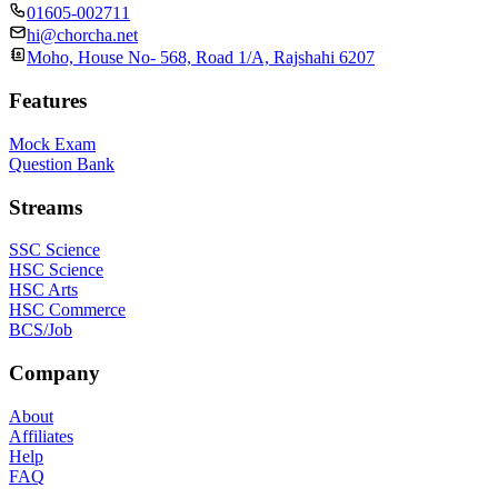
01605-002711
hi@chorcha.net
Moho, House No- 568, Road 1/A, Rajshahi 6207
Features
Mock Exam
Question Bank
Streams
SSC Science
HSC Science
HSC Arts
HSC Commerce
BCS/Job
Company
About
Affiliates
Help
FAQ