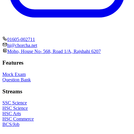
01605-002711
hi@chorcha.net
Moho, House No- 568, Road 1/A, Rajshahi 6207
Features
Mock Exam
Question Bank
Streams
SSC Science
HSC Science
HSC Arts
HSC Commerce
BCS/Job