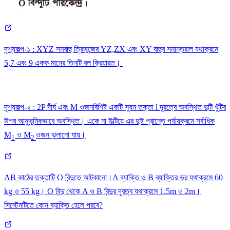
দৃশ্যকল্প-১ : XYZ সমবাহু ত্রিভুজের YZ,ZX এবং XY বাহুর সমান্তরাল যথাক্রমে
5,7 এবং 9 একক মানের তিনটি বল ক্রিয়ারত।
দৃশ্যকল্প-২ : 2P দীর্ঘ এবং M ওজনবিশিষ্ট একটি সুষম তক্তা l দূরত্বে অবস্থিত দুটি খুঁটির
উপর আনুভূমিকভাবে অবস্থিত। একে না উল্টিয়ে এর দুই প্রান্তে পর্যায়ক্রমে সর্বাধিক
M
ও M
ওজন ঝুলানো যায়।
1
2
AB কাঠের তক্তাটি O বিন্দুতে আটকানো।A ব্যাক্তি ও B ব্যাক্তির ভর যথাক্রমে 60
kg ও 55 kg। O বিন্দু থেকে A ও B বিন্দুর দূরত্ব যথাক্রমে 1.5m ও 2m।
সিস্টেমটিতে কোন ব্যাক্তি হেলে পরবে?