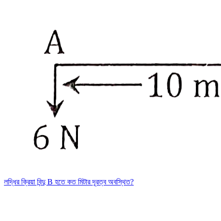
লদ্ধির ক্রিয়া বিন্দু B হতে কত মিটার দূরত্ব অবস্থিত?