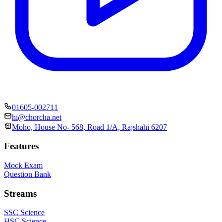
01605-002711
hi@chorcha.net
Moho, House No- 568, Road 1/A, Rajshahi 6207
Features
Mock Exam
Question Bank
Streams
SSC Science
HSC Science