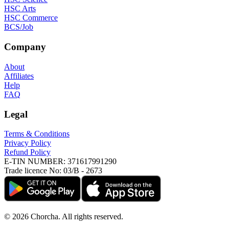
HSC Arts
HSC Commerce
BCS/Job
Company
About
Affiliates
Help
FAQ
Legal
Terms & Conditions
Privacy Policy
Refund Policy
E-TIN NUMBER:
371617991290
Trade licence No:
03/B - 2673
©
2026
Chorcha. All rights reserved.