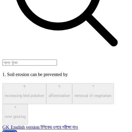
1. Soil erosion can be prevented by
ক
খ
গ
increasing bird polution
afforestation
removal of vegetarian
ঘ
over grazing
GK English version টপিকের ওপরে পরীক্ষা দাও