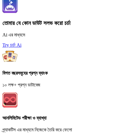
তোমার যে কোন ডাউট সলভ করো চর্চা
Ai এর মাধ্যমে
Try চর্চা Ai
বিগত বছরসমূহের প্রশ্ন ব্যাংক
১০ লক্ষ+ প্রশ্ন ডাটাবেজ
আনলিমিটেড পরীক্ষা ও ব্যাখ্যা
প্র্যাকটিস এর মাধ্যমে নিজেকে তৈরি করে ফেলো