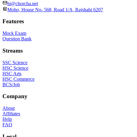
hi@chorcha.net
Moho, House No- 568, Road 1/A, Rajshahi 6207
Features
Mock Exam
Question Bank
Streams
SSC Science
HSC Science
HSC Arts
HSC Commerce
BCS/Job
Company
About
Affiliates
Help
FAQ
Legal