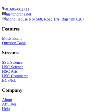
01605-002711
hi@chorcha.net
Moho, House No- 568, Road 1/A, Rajshahi 6207
Features
Mock Exam
Question Bank
Streams
SSC Science
HSC Science
HSC Arts
HSC Commerce
BCS/Job
Company
About
Affiliates
Help