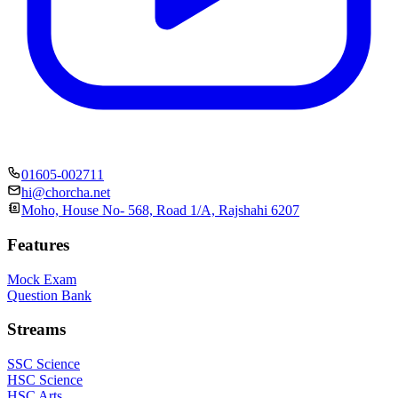
01605-002711
hi@chorcha.net
Moho, House No- 568, Road 1/A, Rajshahi 6207
Features
Mock Exam
Question Bank
Streams
SSC Science
HSC Science
HSC Arts