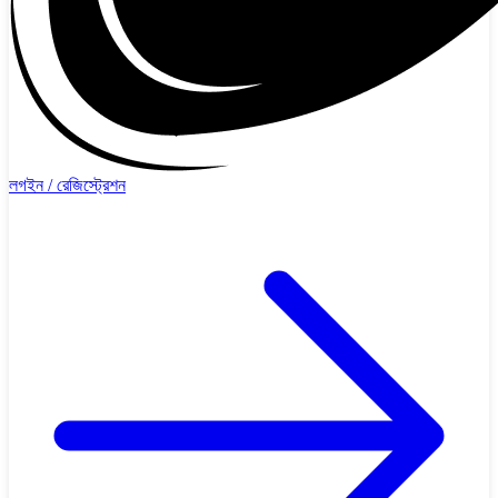
লগইন / রেজিস্ট্রেশন