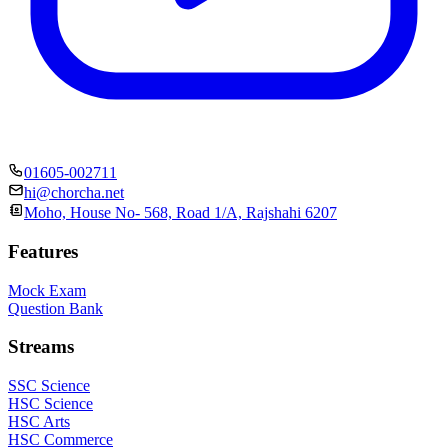
01605-002711
hi@chorcha.net
Moho, House No- 568, Road 1/A, Rajshahi 6207
Features
Mock Exam
Question Bank
Streams
SSC Science
HSC Science
HSC Arts
HSC Commerce