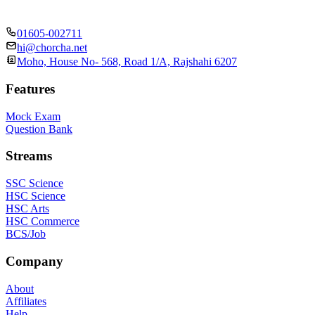
01605-002711
hi@chorcha.net
Moho, House No- 568, Road 1/A, Rajshahi 6207
Features
Mock Exam
Question Bank
Streams
SSC Science
HSC Science
HSC Arts
HSC Commerce
BCS/Job
Company
About
Affiliates
Help