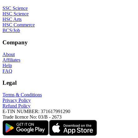
SSC Science
HSC Science
HSC Arts
HSC Commerce
BCS/Job
Company
About
Affiliates
Help
FAQ
Legal
Terms & Conditions
Privacy Policy
Refund Policy
E-TIN NUMBER:
371617991290
Trade licence No:
03/B - 2673