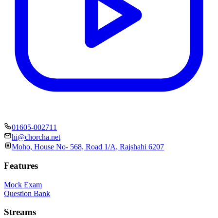
01605-002711
hi@chorcha.net
Moho, House No- 568, Road 1/A, Rajshahi 6207
Features
Mock Exam
Question Bank
Streams