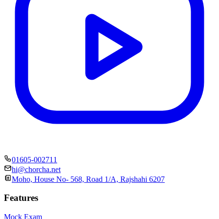
01605-002711
hi@chorcha.net
Moho, House No- 568, Road 1/A, Rajshahi 6207
Features
Mock Exam