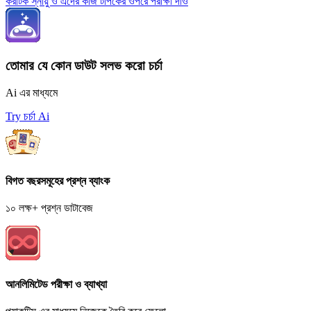
করটিক স্নায়ু ও এদের কাজ টপিকের ওপরে পরীক্ষা দাও
তোমার যে কোন ডাউট সলভ করো চর্চা
Ai এর মাধ্যমে
Try চর্চা Ai
বিগত বছরসমূহের প্রশ্ন ব্যাংক
১০ লক্ষ+ প্রশ্ন ডাটাবেজ
আনলিমিটেড পরীক্ষা ও ব্যাখ্যা