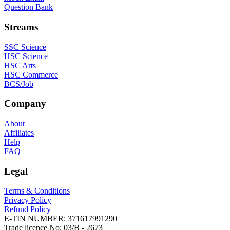
Question Bank
Streams
SSC Science
HSC Science
HSC Arts
HSC Commerce
BCS/Job
Company
About
Affiliates
Help
FAQ
Legal
Terms & Conditions
Privacy Policy
Refund Policy
E-TIN NUMBER:
371617991290
Trade licence No:
03/B - 2673